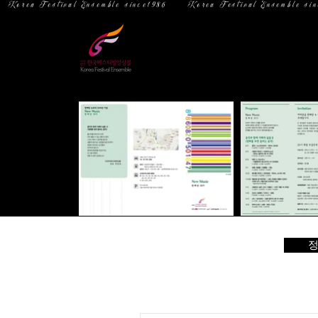
  Korea Festival Ensemble since1986   
홈
소 개