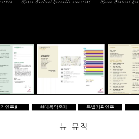
일 정
미디어
문 의
정기연주회
현대음악축제
특별기획연주
뉴 뮤직