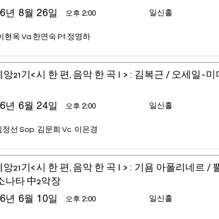
26년 8월 26일
일신홀
오후 2:00
이현옥 Va.한연숙 Pf.정영하
앙21기<시 한 편, 음악 한 곡 I > : 김복근 / 오세일-
26년 6월 24일
일신홀
오후 2:00
 김정선 Sop. 김문희 Vc. 이은경
앙21기<시 한 편, 음악 한 곡 I > : 기욤 아폴리네르 /
소나타 中2악장
26년 6월 10일
일신홀
오후 2:00