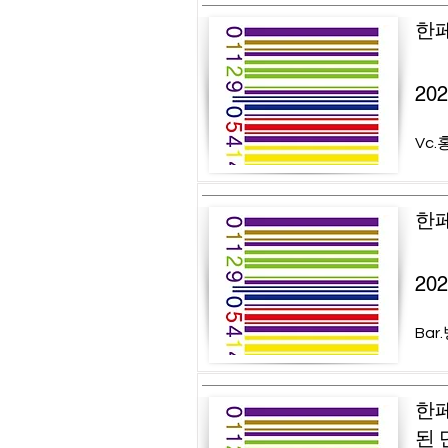
한페
20
Vc.
한페
20
Bar
한페
된 