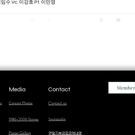
 이임수 Vc. 이강호 Pf. 이민영
Member
Media
Contact
ts
Concert Photos
Contact us
1986-2006 Stories
Sponsorship
Poster Gallery
​연말기부금모금액내역