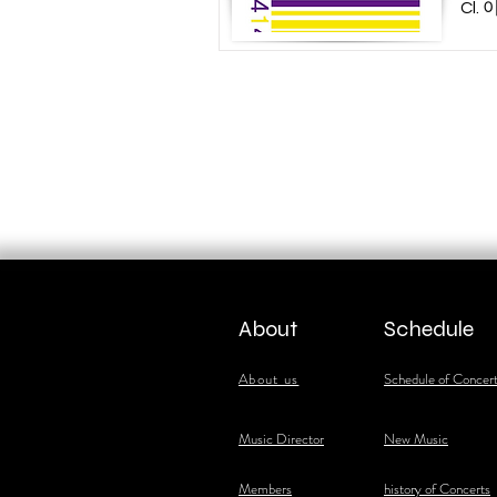
Cl.
About
Schedule
About us
Schedule of Concer
​Music Director
New Music
​Members
history of Concerts