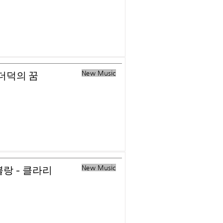
New Music
미더덕의 꿈
New Music
 뿔랑 - 클라리