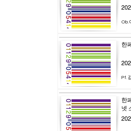
20
Ob.
한페
20
Pf.
한페
넷 
20