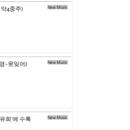
New Music
현악4중주)
New Music
혜영-못잊어)
New Music
 유희'에 수록