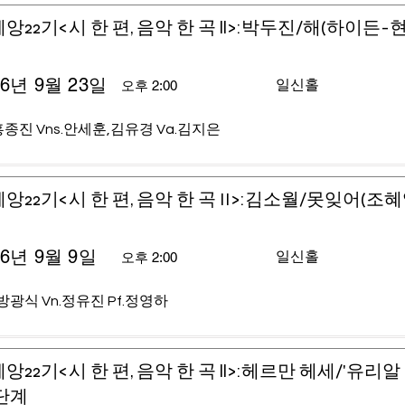
앙22기<시 한 편, 음악 한 곡 ll>:박두진/해(하이든-
26년 9월 23일
일신홀
오후 2:00
홍종진 Vns.안세훈,김유경 Va.김지은
앙22기<시 한 편, 음악 한 곡 II>:김소월/못잊어(조
26년 9월 9일
일신홀
오후 2:00
.방광식 Vn.정유진 Pf.정영하
앙22기<시 한 편, 음악 한 곡 ll>:헤르만 헤세/'유리알
단계