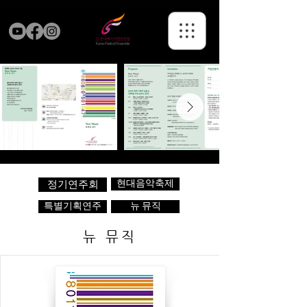
현대음악축제
정기연주회
특별기획연주
뉴 뮤직
뉴 뮤직