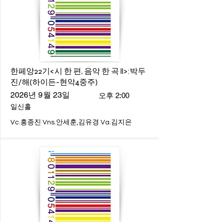
한페앙22기<시 한 편, 음악 한 곡 ll>:박두
진/해(하이든-현악4중주)
2026년 9월 23일
오후 2:00
일신홀
Vc.홍종진 Vns.안세훈,김유경 Va.김지은