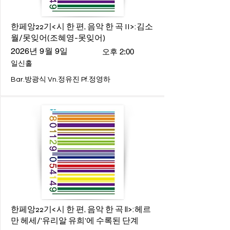
한페앙22기<시 한 편, 음악 한 곡 II>:김소
월/못잊어(조혜영-못잊어)
2026년 9월 9일
오후 2:00
일신홀
Bar.방광식 Vn.정유진 Pf.정영하
한페앙22기<시 한 편, 음악 한 곡 ll>:헤르
만 헤세/'유리알 유희'에 수록된 단계