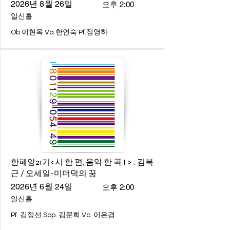
2026년 8월 26일
오후 2:00
일신홀
Ob.이현옥 Va.한연숙 Pf.정영하
한페앙21기<시 한 편, 음악 한 곡 I > : 김복
근 / 오세일-미더덕의 꿈
2026년 6월 24일
오후 2:00
일신홀
Pf. 김정선 Sop. 김문희 Vc. 이은경