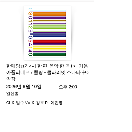
한페앙21기<시 한 편, 음악 한 곡 I > : 기욤
아폴리네르 / 뿔랑 - 클라리넷 소나타 中2
악장
2026년 6월 10일
오후 2:00
일신홀
Cl. 이임수 Vc. 이강호 Pf. 이민영