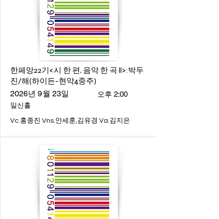
한페앙22기<시 한 편, 음악 한 곡 ll>:박두
진/해(하이든-현악4중주)
2026년 9월 23일
오후 2:00
일신홀
Vc.홍종진 Vns.안세훈,김유경 Va.김지은