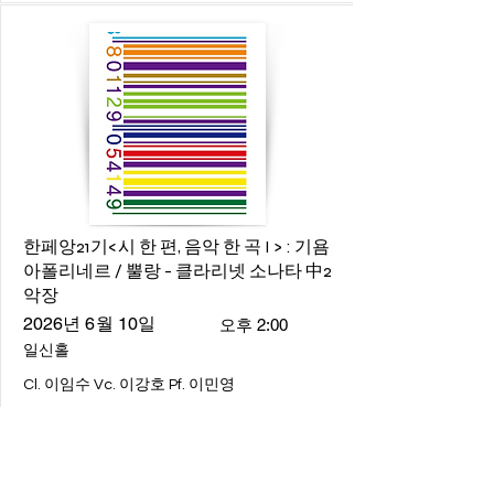
한페앙21기<시 한 편, 음악 한 곡 I > : 기욤
아폴리네르 / 뿔랑 - 클라리넷 소나타 中2
악장
2026년 6월 10일
오후 2:00
일신홀
Cl. 이임수 Vc. 이강호 Pf. 이민영