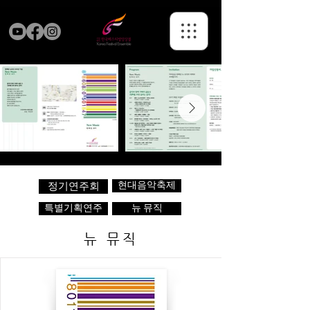
현대음악축제
정기연주회
특별기획연주
뉴 뮤직
뉴 뮤직