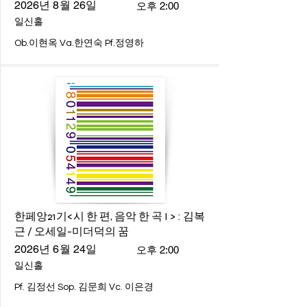
2026년 8월 26일
오후 2:00
일신홀
Ob.이현옥 Va.한연숙 Pf.정영하
한페앙21기<시 한 편, 음악 한 곡 I > : 김복
근 / 오세일-미더덕의 꿈
2026년 6월 24일
오후 2:00
일신홀
Pf. 김정선 Sop. 김문희 Vc. 이은경