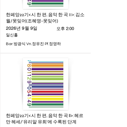
한페앙22기<시 한 편, 음악 한 곡 II>:김소
월/못잊어(조혜영-못잊어)
2026년 9월 9일
오후 2:00
일신홀
Bar.방광식 Vn.정유진 Pf.정영하
한페앙22기<시 한 편, 음악 한 곡 ll>:헤르
만 헤세/'유리알 유희'에 수록된 단계