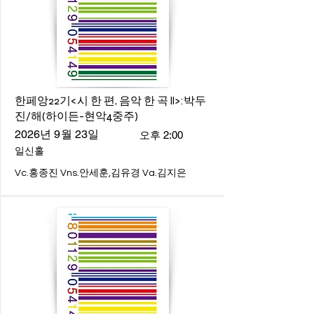
한페앙22기<시 한 편, 음악 한 곡 ll>:박두
진/해(하이든-현악4중주)
2026년 9월 23일
오후 2:00
일신홀
Vc.홍종진 Vns.안세훈,김유경 Va.김지은