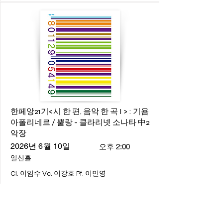
한페앙21기<시 한 편, 음악 한 곡 I > : 기욤
아폴리네르 / 뿔랑 - 클라리넷 소나타 中2
악장
2026년 6월 10일
오후 2:00
일신홀
Cl. 이임수 Vc. 이강호 Pf. 이민영