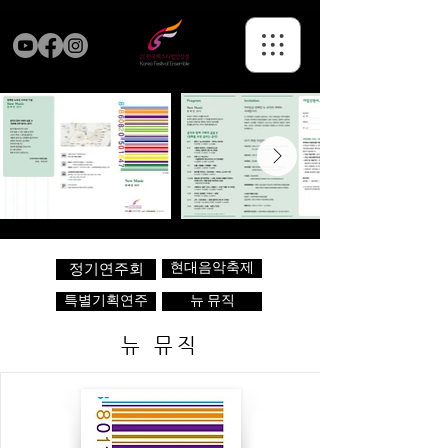
현대음악축제
정기연주회
특별기획연주
뉴 뮤직
뉴 뮤직