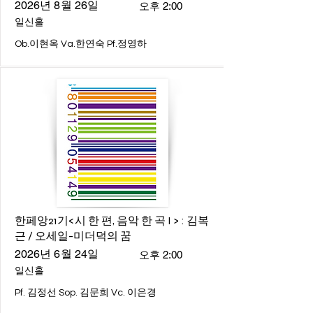
2026년 8월 26일
오후 2:00
일신홀
Ob.이현옥 Va.한연숙 Pf.정영하
한페앙21기<시 한 편, 음악 한 곡 I > : 김복
근 / 오세일-미더덕의 꿈
2026년 6월 24일
오후 2:00
일신홀
Pf. 김정선 Sop. 김문희 Vc. 이은경