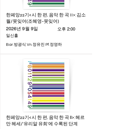
한페앙22기<시 한 편, 음악 한 곡 II>:김소
월/못잊어(조혜영-못잊어)
2026년 9월 9일
오후 2:00
일신홀
Bar.방광식 Vn.정유진 Pf.정영하
한페앙22기<시 한 편, 음악 한 곡 ll>:헤르
만 헤세/'유리알 유희'에 수록된 단계