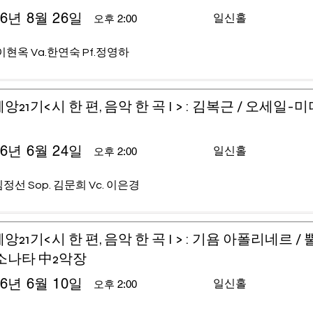
26년 8월 26일
일신홀
오후 2:00
이현옥 Va.한연숙 Pf.정영하
앙21기<시 한 편, 음악 한 곡 I > : 김복근 / 오세일-
26년 6월 24일
일신홀
오후 2:00
 김정선 Sop. 김문희 Vc. 이은경
앙21기<시 한 편, 음악 한 곡 I > : 기욤 아폴리네르 /
소나타 中2악장
26년 6월 10일
일신홀
오후 2:00