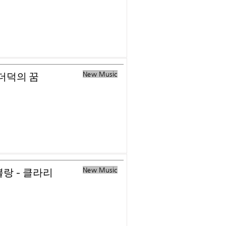
New Music
미더덕의 꿈
New Music
 뿔랑 - 클라리