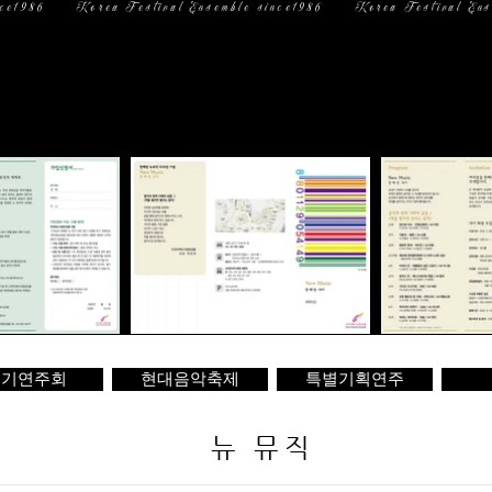
일 정
미디어
문 의
정기연주회
현대음악축제
특별기획연주
뉴 뮤직