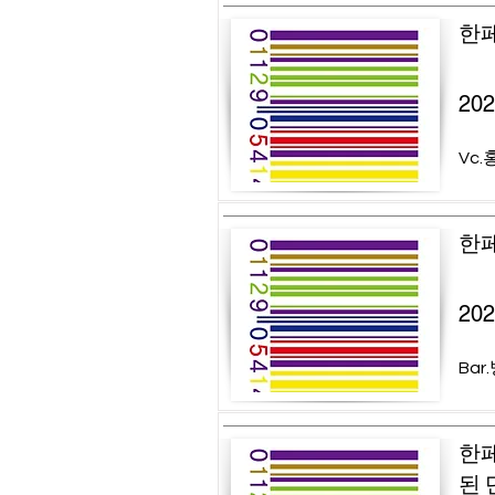
한페
20
Vc.
한페
20
Bar
한페
된 