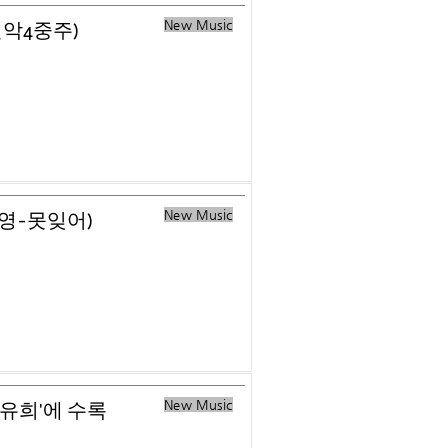
New Music
현악4중주)
New Music
혜영-못잊어)
New Music
 유희'에 수록