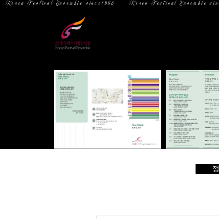
  Korea Festival Ensemble since1986   
홈
소 개