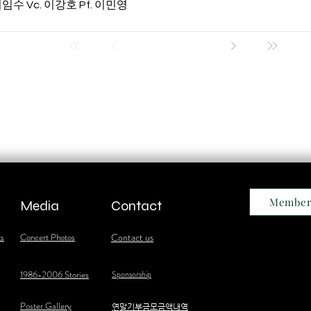
 이임수 Vc. 이강호 Pf. 이민영
Member
Media
Contact
ts
Concert Photos
Contact us
1986-2006 Stories
Sponsorship
Poster Gallery
​연말기부금모금액내역