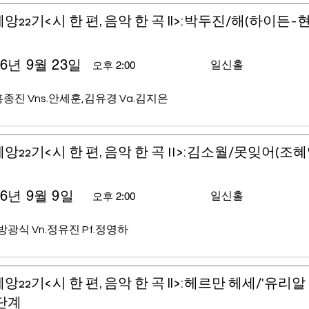
앙22기<시 한 편, 음악 한 곡 ll>:박두진/해(하이든-
26년 9월 23일
일신홀
오후 2:00
홍종진 Vns.안세훈,김유경 Va.김지은
앙22기<시 한 편, 음악 한 곡 II>:김소월/못잊어(조
26년 9월 9일
일신홀
오후 2:00
.방광식 Vn.정유진 Pf.정영하
앙22기<시 한 편, 음악 한 곡 ll>:헤르만 헤세/'유리알
단계