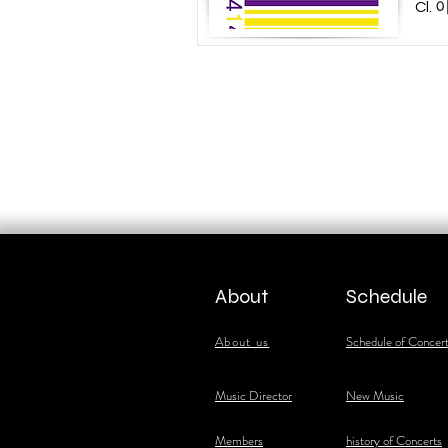
Cl.
About
Schedule
About us
Schedule of Concer
​Music Director
New Music
​Members
history of Concerts