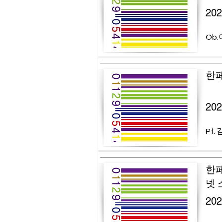
20
Ob.
한페
20
Pf.
한페
넷 
20