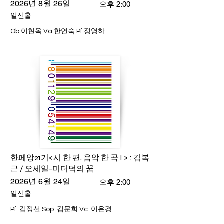
2026년 8월 26일
오후 2:00
일신홀
Ob.이현옥 Va.한연숙 Pf.정영하
한페앙21기<시 한 편, 음악 한 곡 I > : 김복
근 / 오세일-미더덕의 꿈
2026년 6월 24일
오후 2:00
일신홀
Pf. 김정선 Sop. 김문희 Vc. 이은경