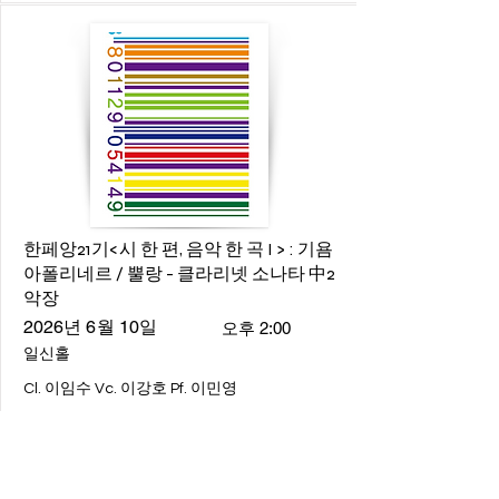
한페앙21기<시 한 편, 음악 한 곡 I > : 기욤
아폴리네르 / 뿔랑 - 클라리넷 소나타 中2
악장
2026년 6월 10일
오후 2:00
일신홀
Cl. 이임수 Vc. 이강호 Pf. 이민영