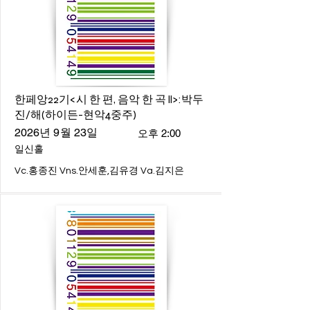
한페앙22기<시 한 편, 음악 한 곡 ll>:박두
진/해(하이든-현악4중주)
2026년 9월 23일
오후 2:00
일신홀
Vc.홍종진 Vns.안세훈,김유경 Va.김지은