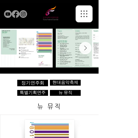
현대음악축제
정기연주회
특별기획연주
뉴 뮤직
뉴 뮤직