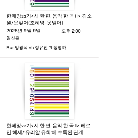
한페앙22기<시 한 편, 음악 한 곡 II>:김소
월/못잊어(조혜영-못잊어)
2026년 9월 9일
오후 2:00
일신홀
Bar.방광식 Vn.정유진 Pf.정영하
한페앙22기<시 한 편, 음악 한 곡 ll>:헤르
만 헤세/'유리알 유희'에 수록된 단계