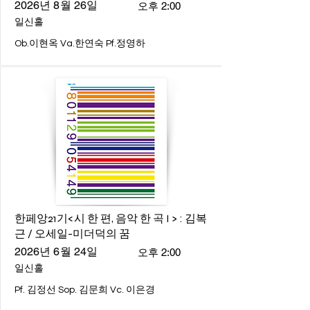
2026년 8월 26일
오후 2:00
일신홀
Ob.이현옥 Va.한연숙 Pf.정영하
한페앙21기<시 한 편, 음악 한 곡 I > : 김복
근 / 오세일-미더덕의 꿈
2026년 6월 24일
오후 2:00
일신홀
Pf. 김정선 Sop. 김문희 Vc. 이은경