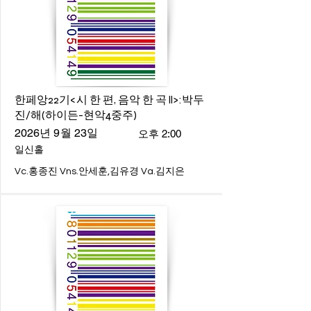
한페앙22기<시 한 편, 음악 한 곡 ll>:박두
진/해(하이든-현악4중주)
2026년 9월 23일
오후 2:00
일신홀
Vc.홍종진 Vns.안세훈,김유경 Va.김지은