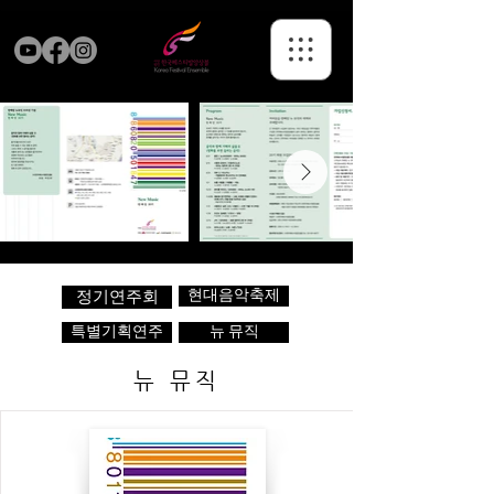
현대음악축제
정기연주회
특별기획연주
뉴 뮤직
뉴 뮤직