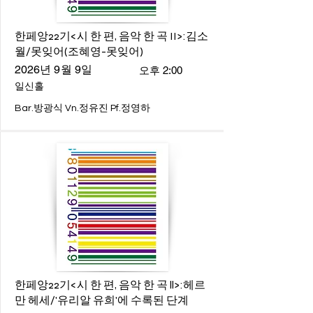
한페앙22기<시 한 편, 음악 한 곡 II>:김소
월/못잊어(조혜영-못잊어)
2026년 9월 9일
오후 2:00
일신홀
Bar.방광식 Vn.정유진 Pf.정영하
한페앙22기<시 한 편, 음악 한 곡 ll>:헤르
만 헤세/'유리알 유희'에 수록된 단계