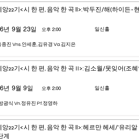
앙22기<시 한 편, 음악 한 곡 ll>:박두진/해(하이든-
26년 9월 23일
일신홀
오후 2:00
홍종진 Vns.안세훈,김유경 Va.김지은
앙22기<시 한 편, 음악 한 곡 II>:김소월/못잊어(조
26년 9월 9일
일신홀
오후 2:00
.방광식 Vn.정유진 Pf.정영하
앙22기<시 한 편, 음악 한 곡 ll>:헤르만 헤세/'유리알
단계