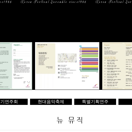
일 정
미디어
문 의
정기연주회
현대음악축제
특별기획연주
뉴 뮤직