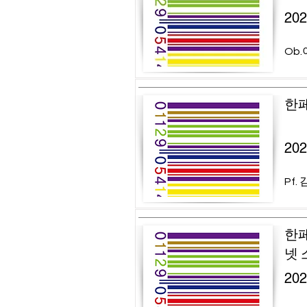
20
Ob.
한페
20
Pf.
한페
넷 
20