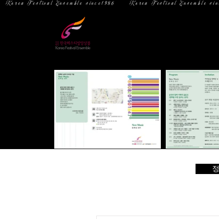
  Korea Festival Ensemble since1986   
홈
소 개