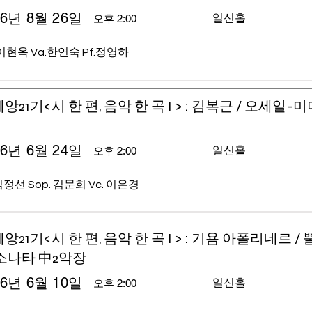
26년 8월 26일
일신홀
오후 2:00
이현옥 Va.한연숙 Pf.정영하
앙21기<시 한 편, 음악 한 곡 I > : 김복근 / 오세일-
26년 6월 24일
일신홀
오후 2:00
 김정선 Sop. 김문희 Vc. 이은경
앙21기<시 한 편, 음악 한 곡 I > : 기욤 아폴리네르 /
소나타 中2악장
26년 6월 10일
일신홀
오후 2:00