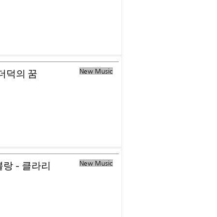
New Music
미더덕의 꿈
New Music
 뿔랑 - 클라리