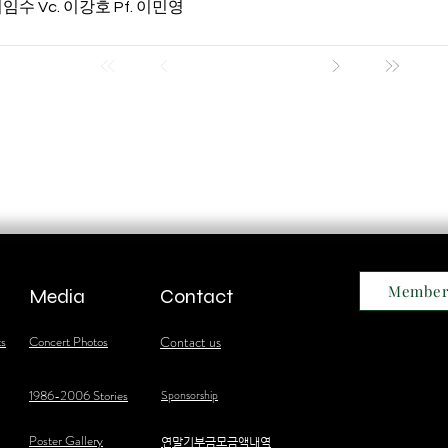
 이임수 Vc. 이강호 Pf. 이민영
Member
Media
Contact
ts
Concert Photos
Contact us
1986-2006 Stories
Sponsorship
Poster Gallery
​연말기부금모금액내역