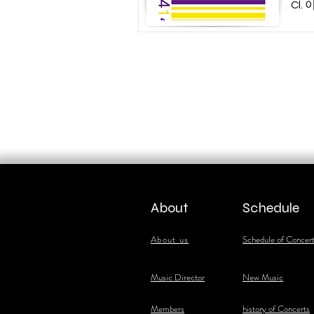
Cl.
About
Schedule
About us
Schedule of Concer
​Music Director
New Music
​Members
history of Concerts