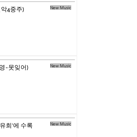
New Music
현악4중주)
New Music
혜영-못잊어)
New Music
 유희'에 수록