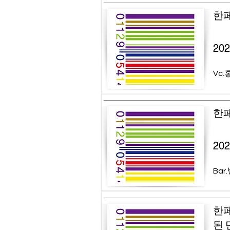
한페
20
Vc.
한페
20
Bar
한페
된 