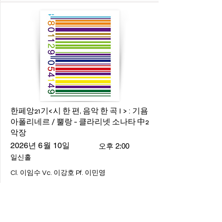
한페앙21기<시 한 편, 음악 한 곡 I > : 기욤
아폴리네르 / 뿔랑 - 클라리넷 소나타 中2
악장
2026년 6월 10일
오후 2:00
일신홀
Cl. 이임수 Vc. 이강호 Pf. 이민영