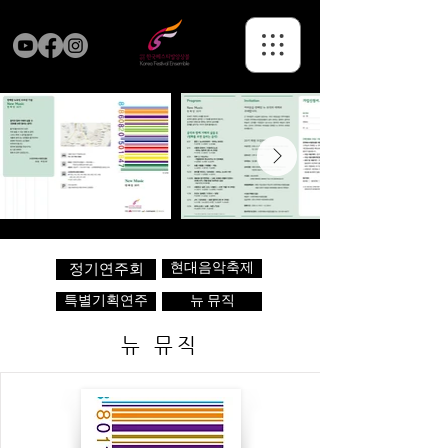
현대음악축제
정기연주회
특별기획연주
뉴 뮤직
뉴 뮤직