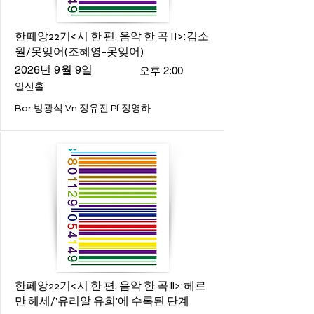
한페앙22기<시 한 편, 음악 한 곡 II>:김소
월/못잊어(조혜영-못잊어)
2026년 9월 9일
오후 2:00
일신홀
Bar.방광식 Vn.정유진 Pf.정영하
한페앙22기<시 한 편, 음악 한 곡 ll>:헤르
만 헤세/'유리알 유희'에 수록된 단계