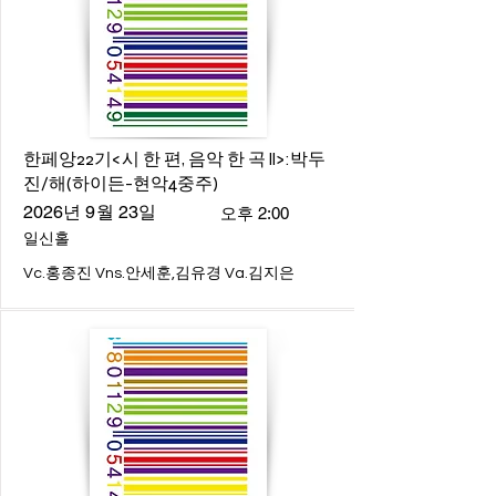
한페앙22기<시 한 편, 음악 한 곡 ll>:박두
진/해(하이든-현악4중주)
2026년 9월 23일
오후 2:00
일신홀
Vc.홍종진 Vns.안세훈,김유경 Va.김지은