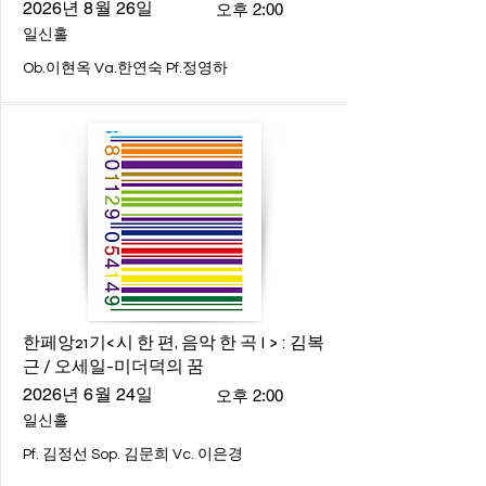
2026년 8월 26일
오후 2:00
일신홀
Ob.이현옥 Va.한연숙 Pf.정영하
한페앙21기<시 한 편, 음악 한 곡 I > : 김복
근 / 오세일-미더덕의 꿈
2026년 6월 24일
오후 2:00
일신홀
Pf. 김정선 Sop. 김문희 Vc. 이은경