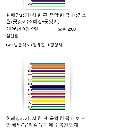
한페앙22기<시 한 편, 음악 한 곡 II>:김소
월/못잊어(조혜영-못잊어)
2026년 9월 9일
오후 2:00
일신홀
Bar.방광식 Vn.정유진 Pf.정영하
한페앙22기<시 한 편, 음악 한 곡 ll>:헤르
만 헤세/'유리알 유희'에 수록된 단계