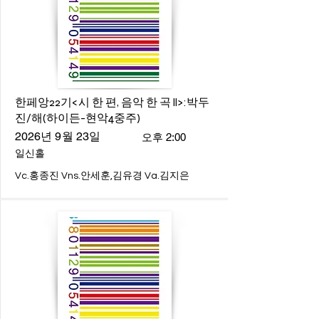
한페앙22기<시 한 편, 음악 한 곡 ll>:박두
진/해(하이든-현악4중주)
2026년 9월 23일
오후 2:00
일신홀
Vc.홍종진 Vns.안세훈,김유경 Va.김지은