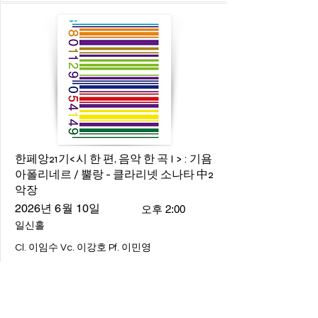
한페앙21기<시 한 편, 음악 한 곡 I > : 기욤
아폴리네르 / 뿔랑 - 클라리넷 소나타 中2
악장
2026년 6월 10일
오후 2:00
일신홀
Cl. 이임수 Vc. 이강호 Pf. 이민영