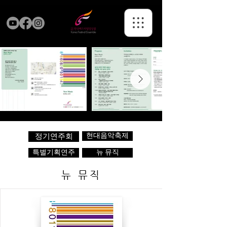
현대음악축제
정기연주회
특별기획연주
뉴 뮤직
뉴 뮤직