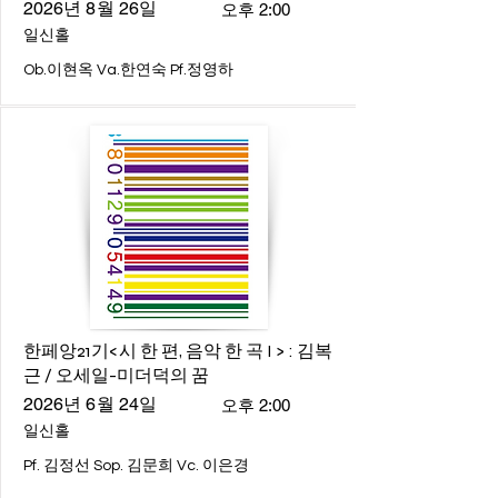
2026년 8월 26일
오후 2:00
일신홀
Ob.이현옥 Va.한연숙 Pf.정영하
한페앙21기<시 한 편, 음악 한 곡 I > : 김복
근 / 오세일-미더덕의 꿈
2026년 6월 24일
오후 2:00
일신홀
Pf. 김정선 Sop. 김문희 Vc. 이은경