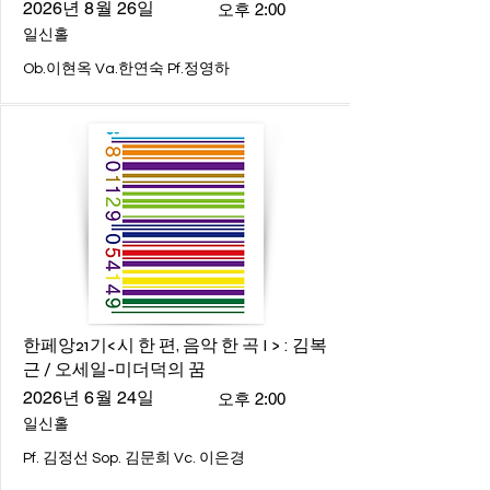
2026년 8월 26일
오후 2:00
일신홀
Ob.이현옥 Va.한연숙 Pf.정영하
한페앙21기<시 한 편, 음악 한 곡 I > : 김복
근 / 오세일-미더덕의 꿈
2026년 6월 24일
오후 2:00
일신홀
Pf. 김정선 Sop. 김문희 Vc. 이은경