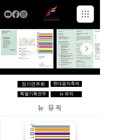
현대음악축제
정기연주회
특별기획연주
뉴 뮤직
뉴 뮤직