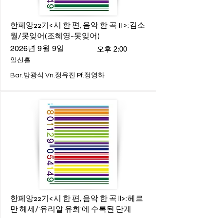
한페앙22기<시 한 편, 음악 한 곡 II>:김소
월/못잊어(조혜영-못잊어)
2026년 9월 9일
오후 2:00
일신홀
Bar.방광식 Vn.정유진 Pf.정영하
한페앙22기<시 한 편, 음악 한 곡 ll>:헤르
만 헤세/'유리알 유희'에 수록된 단계