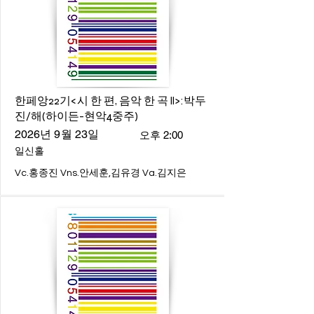
한페앙22기<시 한 편, 음악 한 곡 ll>:박두
진/해(하이든-현악4중주)
2026년 9월 23일
오후 2:00
일신홀
Vc.홍종진 Vns.안세훈,김유경 Va.김지은