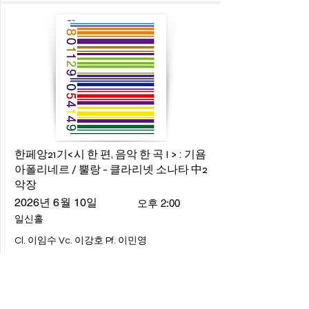
한페앙21기<시 한 편, 음악 한 곡 I > : 기욤
아폴리네르 / 뿔랑 - 클라리넷 소나타 中2
악장
2026년 6월 10일
오후 2:00
일신홀
Cl. 이임수 Vc. 이강호 Pf. 이민영