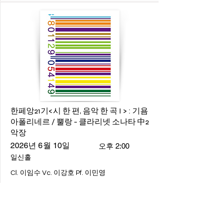
한페앙21기<시 한 편, 음악 한 곡 I > : 기욤
아폴리네르 / 뿔랑 - 클라리넷 소나타 中2
악장
2026년 6월 10일
오후 2:00
일신홀
Cl. 이임수 Vc. 이강호 Pf. 이민영