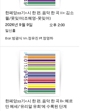
한페앙22기<시 한 편, 음악 한 곡 II>:김소
월/못잊어(조혜영-못잊어)
2026년 9월 9일
오후 2:00
일신홀
Bar.방광식 Vn.정유진 Pf.정영하
한페앙22기<시 한 편, 음악 한 곡 ll>:헤르
만 헤세/'유리알 유희'에 수록된 단계