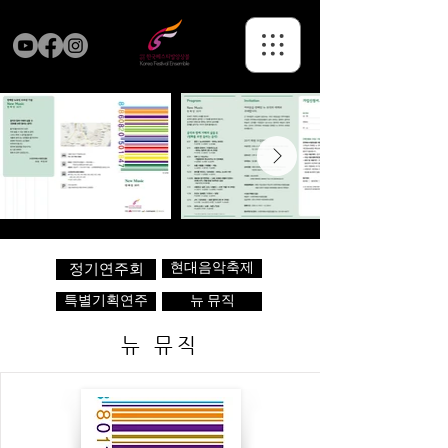
현대음악축제
정기연주회
특별기획연주
뉴 뮤직
뉴 뮤직