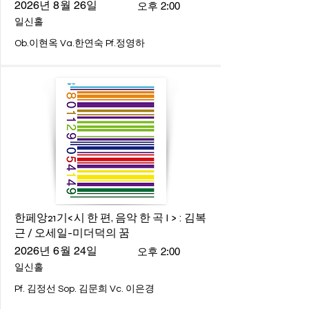
2026년 8월 26일
오후 2:00
일신홀
Ob.이현옥 Va.한연숙 Pf.정영하
한페앙21기<시 한 편, 음악 한 곡 I > : 김복
근 / 오세일-미더덕의 꿈
2026년 6월 24일
오후 2:00
일신홀
Pf. 김정선 Sop. 김문희 Vc. 이은경