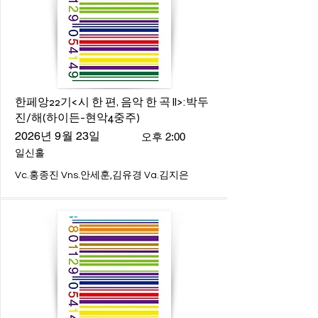
한페앙22기<시 한 편, 음악 한 곡 ll>:박두
진/해(하이든-현악4중주)
2026년 9월 23일
오후 2:00
일신홀
Vc.홍종진 Vns.안세훈,김유경 Va.김지은