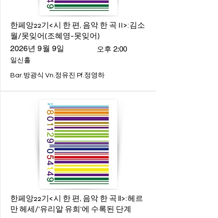
한페앙22기<시 한 편, 음악 한 곡 II>:김소
월/못잊어(조혜영-못잊어)
2026년 9월 9일
오후 2:00
일신홀
Bar.방광식 Vn.정유진 Pf.정영하
한페앙22기<시 한 편, 음악 한 곡 ll>:헤르
만 헤세/'유리알 유희'에 수록된 단계