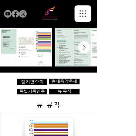
현대음악축제
정기연주회
특별기획연주
뉴 뮤직
뉴 뮤직