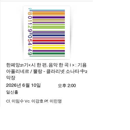
한페앙21기<시 한 편, 음악 한 곡 I > : 기욤
아폴리네르 / 뿔랑 - 클라리넷 소나타 中2
악장
2026년 6월 10일
오후 2:00
일신홀
Cl. 이임수 Vc. 이강호 Pf. 이민영