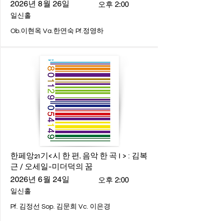
2026년 8월 26일
오후 2:00
일신홀
Ob.이현옥 Va.한연숙 Pf.정영하
한페앙21기<시 한 편, 음악 한 곡 I > : 김복
근 / 오세일-미더덕의 꿈
2026년 6월 24일
오후 2:00
일신홀
Pf. 김정선 Sop. 김문희 Vc. 이은경