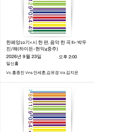
한페앙22기<시 한 편, 음악 한 곡 ll>:박두
진/해(하이든-현악4중주)
2026년 9월 23일
오후 2:00
일신홀
Vc.홍종진 Vns.안세훈,김유경 Va.김지은