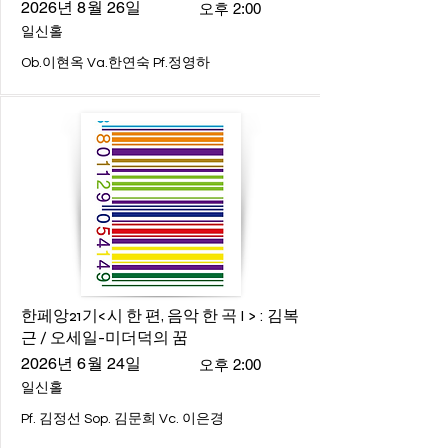
2026년 8월 26일
오후 2:00
일신홀
Ob.이현옥 Va.한연숙 Pf.정영하
한페앙21기<시 한 편, 음악 한 곡 I > : 김복
근 / 오세일-미더덕의 꿈
2026년 6월 24일
오후 2:00
일신홀
Pf. 김정선 Sop. 김문희 Vc. 이은경