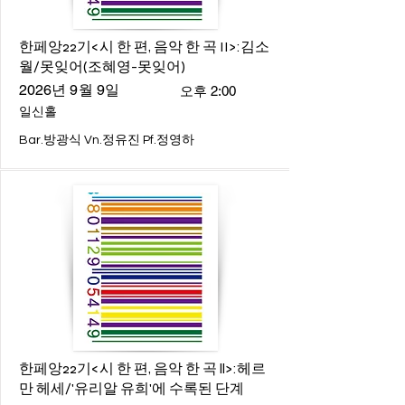
한페앙22기<시 한 편, 음악 한 곡 II>:김소
월/못잊어(조혜영-못잊어)
2026년 9월 9일
오후 2:00
일신홀
Bar.방광식 Vn.정유진 Pf.정영하
한페앙22기<시 한 편, 음악 한 곡 ll>:헤르
만 헤세/'유리알 유희'에 수록된 단계