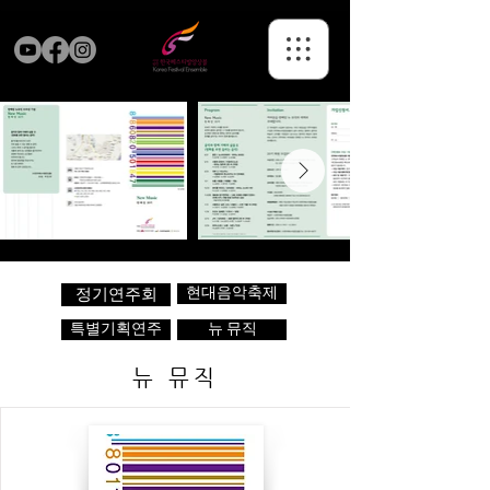
현대음악축제
정기연주회
특별기획연주
뉴 뮤직
뉴 뮤직