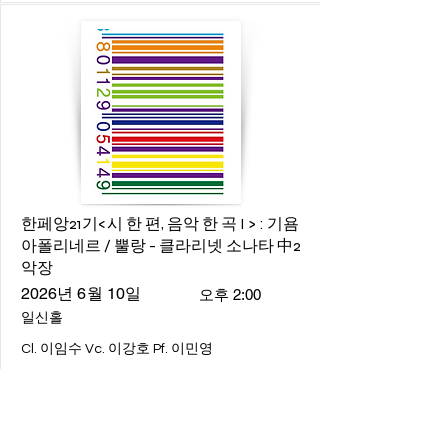
한페앙21기<시 한 편, 음악 한 곡 I > : 기욤
아폴리네르 / 뿔랑 - 클라리넷 소나타 中2
악장
2026년 6월 10일
오후 2:00
일신홀
Cl. 이임수 Vc. 이강호 Pf. 이민영