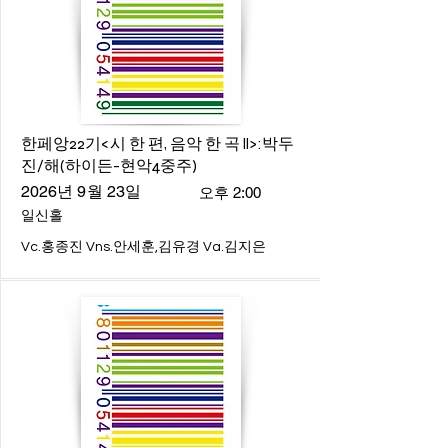
한페앙22기<시 한 편, 음악 한 곡 ll>:박두
진/해(하이든-현악4중주)
2026년 9월 23일
오후 2:00
일신홀
Vc.홍종진 Vns.안세훈,김유경 Va.김지은