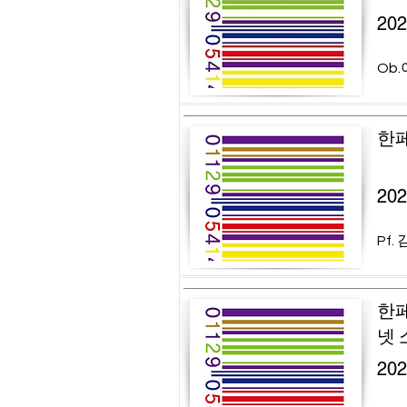
20
Ob.
한페
20
Pf.
한페
넷 
20