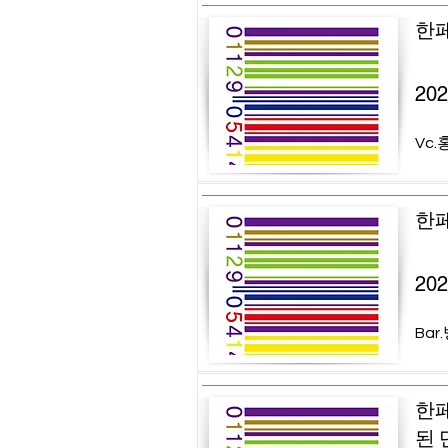
한페
20
Vc.
한페
20
Bar
한페
된 