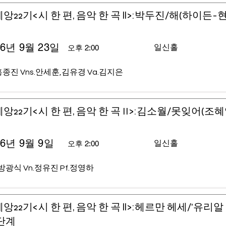
앙22기<시 한 편, 음악 한 곡 ll>:박두진/해(하이든-
26년 9월 23일
일신홀
오후 2:00
홍종진 Vns.안세훈,김유경 Va.김지은
앙22기<시 한 편, 음악 한 곡 II>:김소월/못잊어(조
26년 9월 9일
일신홀
오후 2:00
.방광식 Vn.정유진 Pf.정영하
앙22기<시 한 편, 음악 한 곡 ll>:헤르만 헤세/'유리알
단계