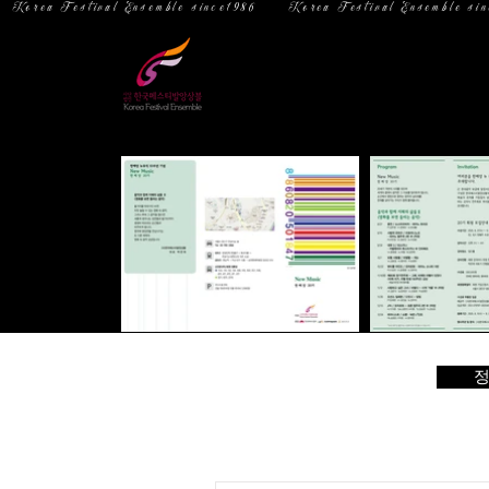
  Korea Festival Ensemble since1986   
홈
소 개