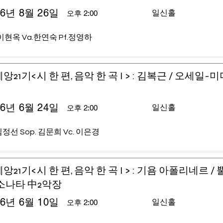
26년 8월 26일
일신홀
오후 2:00
이현옥 Va.한연숙 Pf.정영하
앙21기<시 한 편, 음악 한 곡 I > : 김복근 / 오세일-
26년 6월 24일
일신홀
오후 2:00
 김정선 Sop. 김문희 Vc. 이은경
앙21기<시 한 편, 음악 한 곡 I > : 기욤 아폴리네르 /
소나타 中2악장
26년 6월 10일
일신홀
오후 2:00