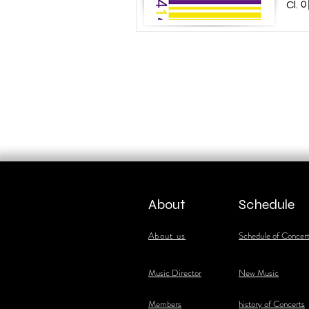
Cl.
About
Schedule
About us
Schedule of Concer
​Music Director
New Music
​Members
history of Concerts