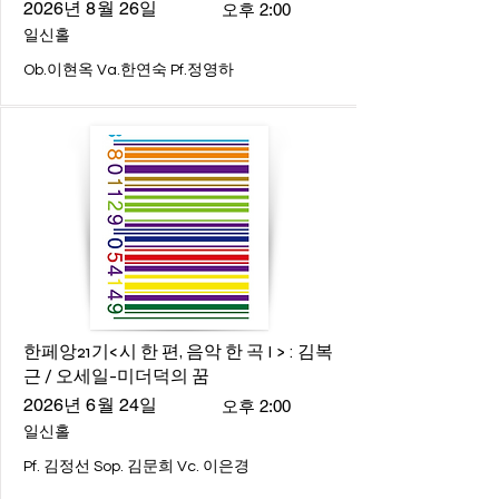
2026년 8월 26일
오후 2:00
일신홀
Ob.이현옥 Va.한연숙 Pf.정영하
한페앙21기<시 한 편, 음악 한 곡 I > : 김복
근 / 오세일-미더덕의 꿈
2026년 6월 24일
오후 2:00
일신홀
Pf. 김정선 Sop. 김문희 Vc. 이은경