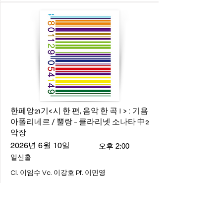
한페앙21기<시 한 편, 음악 한 곡 I > : 기욤
아폴리네르 / 뿔랑 - 클라리넷 소나타 中2
악장
2026년 6월 10일
오후 2:00
일신홀
Cl. 이임수 Vc. 이강호 Pf. 이민영