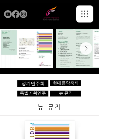
현대음악축제
정기연주회
특별기획연주
뉴 뮤직
뉴 뮤직