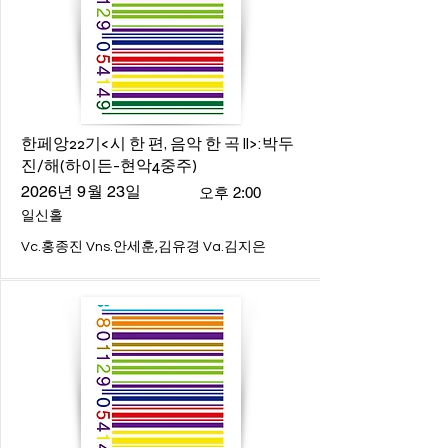
한페앙22기<시 한 편, 음악 한 곡 ll>:박두
진/해(하이든-현악4중주)
2026년 9월 23일
오후 2:00
일신홀
Vc.홍종진 Vns.안세훈,김유경 Va.김지은