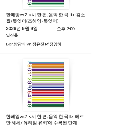
한페앙22기<시 한 편, 음악 한 곡 II>:김소
월/못잊어(조혜영-못잊어)
2026년 9월 9일
오후 2:00
일신홀
Bar.방광식 Vn.정유진 Pf.정영하
한페앙22기<시 한 편, 음악 한 곡 ll>:헤르
만 헤세/'유리알 유희'에 수록된 단계