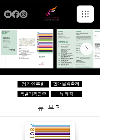
현대음악축제
정기연주회
특별기획연주
뉴 뮤직
뉴 뮤직