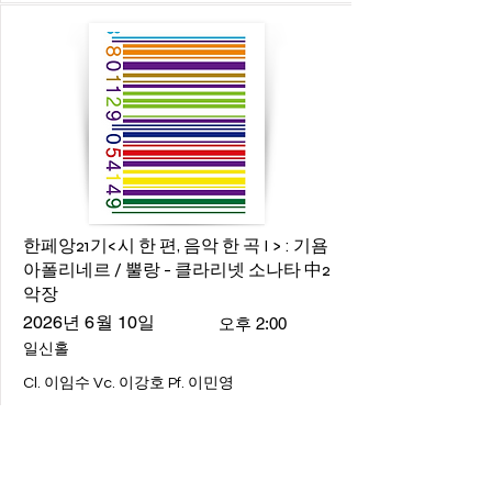
한페앙21기<시 한 편, 음악 한 곡 I > : 기욤
아폴리네르 / 뿔랑 - 클라리넷 소나타 中2
악장
2026년 6월 10일
오후 2:00
일신홀
Cl. 이임수 Vc. 이강호 Pf. 이민영