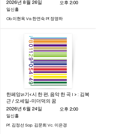
2026년 8월 26일
오후 2:00
일신홀
Ob.이현옥 Va.한연숙 Pf.정영하
한페앙21기<시 한 편, 음악 한 곡 I > : 김복
근 / 오세일-미더덕의 꿈
2026년 6월 24일
오후 2:00
일신홀
Pf. 김정선 Sop. 김문희 Vc. 이은경