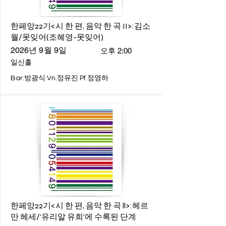
한페앙22기<시 한 편, 음악 한 곡 II>:김소
월/못잊어(조혜영-못잊어)
2026년 9월 9일
오후 2:00
일신홀
Bar.방광식 Vn.정유진 Pf.정영하
한페앙22기<시 한 편, 음악 한 곡 ll>:헤르
만 헤세/'유리알 유희'에 수록된 단계