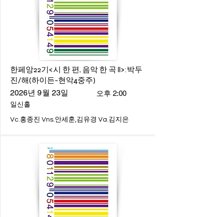
한페앙22기<시 한 편, 음악 한 곡 ll>:박두
진/해(하이든-현악4중주)
2026년 9월 23일
오후 2:00
일신홀
Vc.홍종진 Vns.안세훈,김유경 Va.김지은