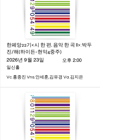
한페앙22기<시 한 편, 음악 한 곡 ll>:박두
진/해(하이든-현악4중주)
2026년 9월 23일
오후 2:00
일신홀
Vc.홍종진 Vns.안세훈,김유경 Va.김지은