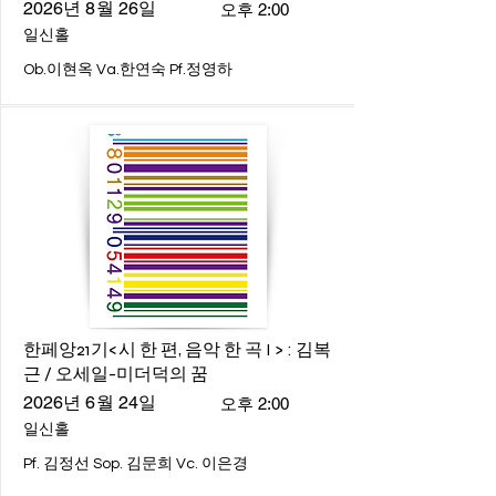
2026년 8월 26일
오후 2:00
일신홀
Ob.이현옥 Va.한연숙 Pf.정영하
한페앙21기<시 한 편, 음악 한 곡 I > : 김복
근 / 오세일-미더덕의 꿈
2026년 6월 24일
오후 2:00
일신홀
Pf. 김정선 Sop. 김문희 Vc. 이은경