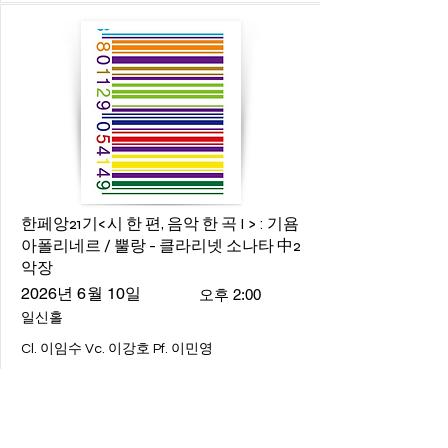
한페앙21기<시 한 편, 음악 한 곡 I > : 기욤
아폴리네르 / 뿔랑 - 클라리넷 소나타 中2
악장
2026년 6월 10일
오후 2:00
일신홀
Cl. 이임수 Vc. 이강호 Pf. 이민영