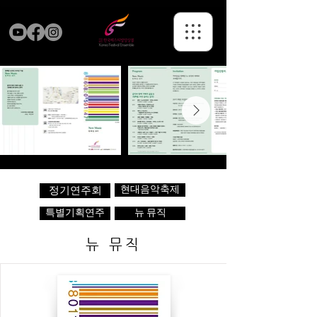
현대음악축제
정기연주회
특별기획연주
뉴 뮤직
뉴 뮤직