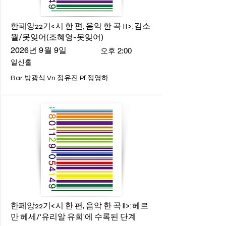
한페앙22기<시 한 편, 음악 한 곡 II>:김소
월/못잊어(조혜영-못잊어)
2026년 9월 9일
오후 2:00
일신홀
Bar.방광식 Vn.정유진 Pf.정영하
한페앙22기<시 한 편, 음악 한 곡 ll>:헤르
만 헤세/'유리알 유희'에 수록된 단계