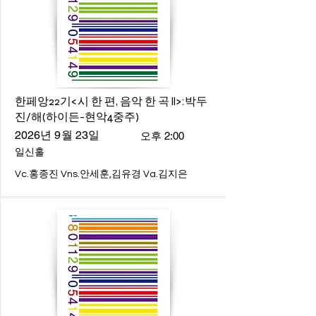
한페앙22기<시 한 편, 음악 한 곡 ll>:박두
진/해(하이든-현악4중주)
2026년 9월 23일
오후 2:00
일신홀
Vc.홍종진 Vns.안세훈,김유경 Va.김지은