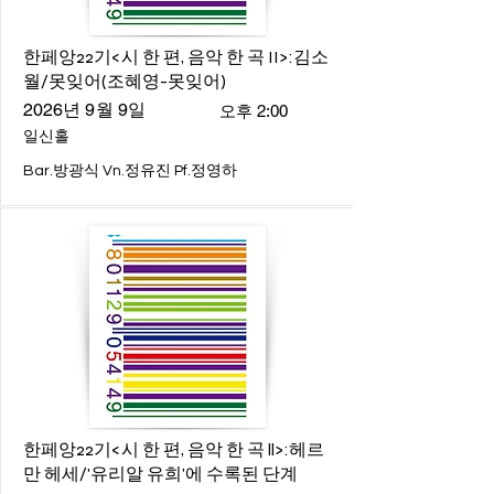
한페앙22기<시 한 편, 음악 한 곡 II>:김소
월/못잊어(조혜영-못잊어)
2026년 9월 9일
오후 2:00
일신홀
Bar.방광식 Vn.정유진 Pf.정영하
한페앙22기<시 한 편, 음악 한 곡 ll>:헤르
만 헤세/'유리알 유희'에 수록된 단계