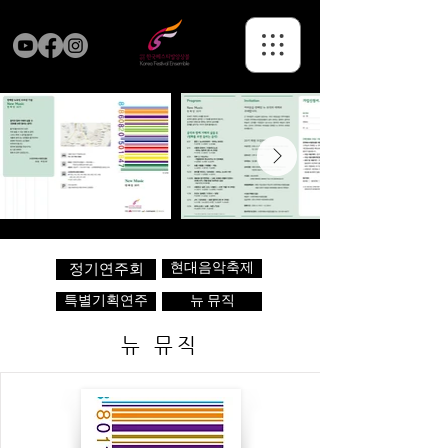
현대음악축제
정기연주회
특별기획연주
뉴 뮤직
뉴 뮤직