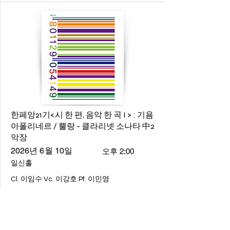
한페앙21기<시 한 편, 음악 한 곡 I > : 기욤
아폴리네르 / 뿔랑 - 클라리넷 소나타 中2
악장
2026년 6월 10일
오후 2:00
일신홀
Cl. 이임수 Vc. 이강호 Pf. 이민영