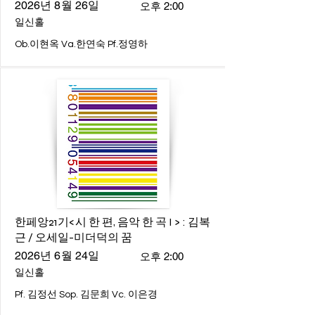
2026년 8월 26일
오후 2:00
일신홀
Ob.이현옥 Va.한연숙 Pf.정영하
한페앙21기<시 한 편, 음악 한 곡 I > : 김복
근 / 오세일-미더덕의 꿈
2026년 6월 24일
오후 2:00
일신홀
Pf. 김정선 Sop. 김문희 Vc. 이은경