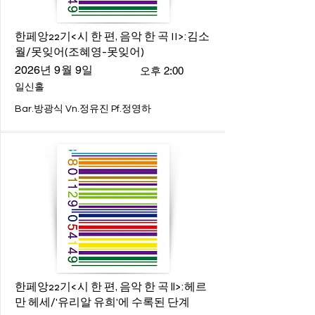
한페앙22기<시 한 편, 음악 한 곡 II>:김소
월/못잊어(조혜영-못잊어)
2026년 9월 9일
오후 2:00
일신홀
Bar.방광식 Vn.정유진 Pf.정영하
한페앙22기<시 한 편, 음악 한 곡 ll>:헤르
만 헤세/'유리알 유희'에 수록된 단계