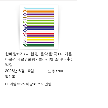
한페앙21기<시 한 편, 음악 한 곡 I > : 기욤
아폴리네르 / 뿔랑 - 클라리넷 소나타 中2
악장
2026년 6월 10일
오후 2:00
일신홀
Cl. 이임수 Vc. 이강호 Pf. 이민영