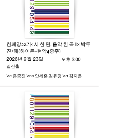
한페앙22기<시 한 편, 음악 한 곡 ll>:박두
진/해(하이든-현악4중주)
2026년 9월 23일
오후 2:00
일신홀
Vc.홍종진 Vns.안세훈,김유경 Va.김지은