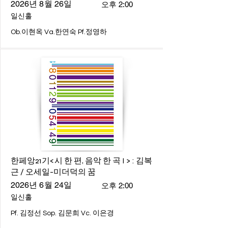
2026년 8월 26일
오후 2:00
일신홀
Ob.이현옥 Va.한연숙 Pf.정영하
한페앙21기<시 한 편, 음악 한 곡 I > : 김복
근 / 오세일-미더덕의 꿈
2026년 6월 24일
오후 2:00
일신홀
Pf. 김정선 Sop. 김문희 Vc. 이은경