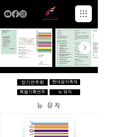
현대음악축제
정기연주회
특별기획연주
뉴 뮤직
뉴 뮤직