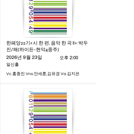
한페앙22기<시 한 편, 음악 한 곡 ll>:박두
진/해(하이든-현악4중주)
2026년 9월 23일
오후 2:00
일신홀
Vc.홍종진 Vns.안세훈,김유경 Va.김지은