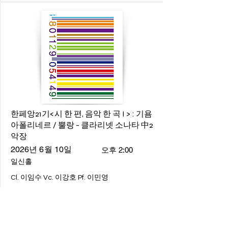
한페앙21기<시 한 편, 음악 한 곡 I > : 기욤
아폴리네르 / 뿔랑 - 클라리넷 소나타 中2
악장
2026년 6월 10일
오후 2:00
일신홀
Cl. 이임수 Vc. 이강호 Pf. 이민영