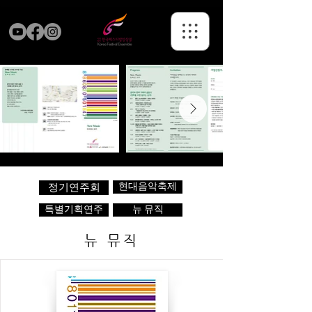
현대음악축제
정기연주회
특별기획연주
뉴 뮤직
뉴 뮤직