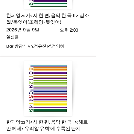
한페앙22기<시 한 편, 음악 한 곡 II>:김소
월/못잊어(조혜영-못잊어)
2026년 9월 9일
오후 2:00
일신홀
Bar.방광식 Vn.정유진 Pf.정영하
한페앙22기<시 한 편, 음악 한 곡 ll>:헤르
만 헤세/'유리알 유희'에 수록된 단계