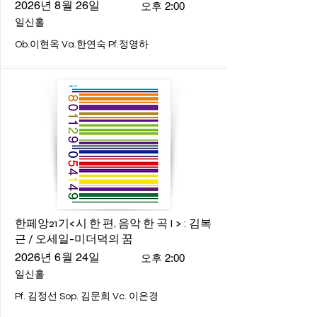
2026년 8월 26일
오후 2:00
일신홀
Ob.이현옥 Va.한연숙 Pf.정영하
한페앙21기<시 한 편, 음악 한 곡 I > : 김복
근 / 오세일-미더덕의 꿈
2026년 6월 24일
오후 2:00
일신홀
Pf. 김정선 Sop. 김문희 Vc. 이은경