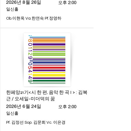
2026년 8월 26일
오후 2:00
일신홀
Ob.이현옥 Va.한연숙 Pf.정영하
한페앙21기<시 한 편, 음악 한 곡 I > : 김복
근 / 오세일-미더덕의 꿈
2026년 6월 24일
오후 2:00
일신홀
Pf. 김정선 Sop. 김문희 Vc. 이은경