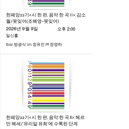
한페앙22기<시 한 편, 음악 한 곡 II>:김소
월/못잊어(조혜영-못잊어)
2026년 9월 9일
오후 2:00
일신홀
Bar.방광식 Vn.정유진 Pf.정영하
한페앙22기<시 한 편, 음악 한 곡 ll>:헤르
만 헤세/'유리알 유희'에 수록된 단계