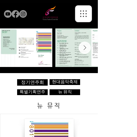
현대음악축제
정기연주회
특별기획연주
뉴 뮤직
뉴 뮤직