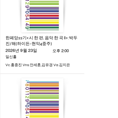
한페앙22기<시 한 편, 음악 한 곡 ll>:박두
진/해(하이든-현악4중주)
2026년 9월 23일
오후 2:00
일신홀
Vc.홍종진 Vns.안세훈,김유경 Va.김지은