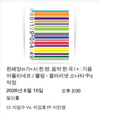
한페앙21기<시 한 편, 음악 한 곡 I > : 기욤
아폴리네르 / 뿔랑 - 클라리넷 소나타 中2
악장
2026년 6월 10일
오후 2:00
일신홀
Cl. 이임수 Vc. 이강호 Pf. 이민영