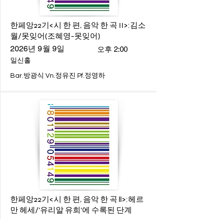
한페앙22기<시 한 편, 음악 한 곡 II>:김소
월/못잊어(조혜영-못잊어)
2026년 9월 9일
오후 2:00
일신홀
Bar.방광식 Vn.정유진 Pf.정영하
한페앙22기<시 한 편, 음악 한 곡 ll>:헤르
만 헤세/'유리알 유희'에 수록된 단계