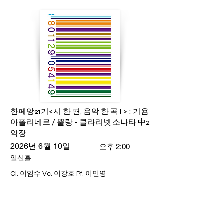
한페앙21기<시 한 편, 음악 한 곡 I > : 기욤
아폴리네르 / 뿔랑 - 클라리넷 소나타 中2
악장
2026년 6월 10일
오후 2:00
일신홀
Cl. 이임수 Vc. 이강호 Pf. 이민영