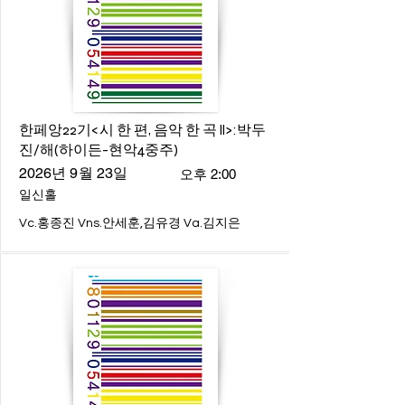
한페앙22기<시 한 편, 음악 한 곡 ll>:박두
진/해(하이든-현악4중주)
2026년 9월 23일
오후 2:00
일신홀
Vc.홍종진 Vns.안세훈,김유경 Va.김지은