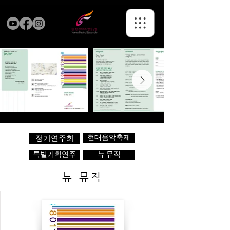
현대음악축제
정기연주회
특별기획연주
뉴 뮤직
뉴 뮤직