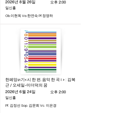
2026년 8월 26일
오후 2:00
일신홀
Ob.이현옥 Va.한연숙 Pf.정영하
한페앙21기<시 한 편, 음악 한 곡 I > : 김복
근 / 오세일-미더덕의 꿈
2026년 6월 24일
오후 2:00
일신홀
Pf. 김정선 Sop. 김문희 Vc. 이은경