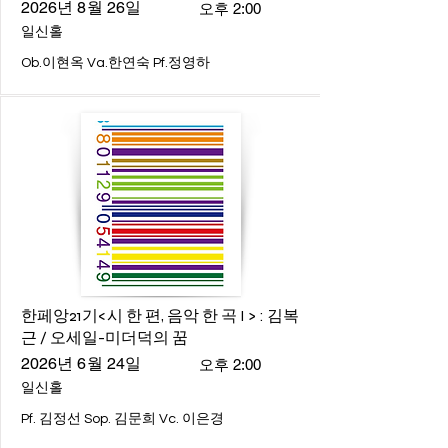
2026년 8월 26일
오후 2:00
일신홀
Ob.이현옥 Va.한연숙 Pf.정영하
한페앙21기<시 한 편, 음악 한 곡 I > : 김복
근 / 오세일-미더덕의 꿈
2026년 6월 24일
오후 2:00
일신홀
Pf. 김정선 Sop. 김문희 Vc. 이은경