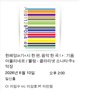
한페앙21기<시 한 편, 음악 한 곡 I > : 기욤
아폴리네르 / 뿔랑 - 클라리넷 소나타 中2
악장
2026년 6월 10일
오후 2:00
일신홀
Cl. 이임수 Vc. 이강호 Pf. 이민영