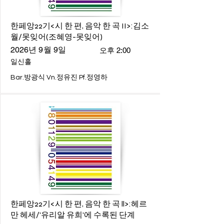
한페앙22기<시 한 편, 음악 한 곡 II>:김소
월/못잊어(조혜영-못잊어)
2026년 9월 9일
오후 2:00
일신홀
Bar.방광식 Vn.정유진 Pf.정영하
한페앙22기<시 한 편, 음악 한 곡 ll>:헤르
만 헤세/'유리알 유희'에 수록된 단계