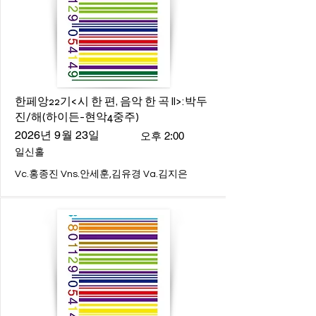
한페앙22기<시 한 편, 음악 한 곡 ll>:박두
진/해(하이든-현악4중주)
2026년 9월 23일
오후 2:00
일신홀
Vc.홍종진 Vns.안세훈,김유경 Va.김지은