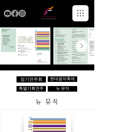
현대음악축제
정기연주회
특별기획연주
뉴 뮤직
뉴 뮤직