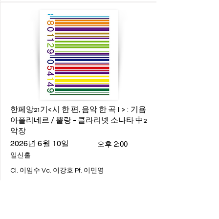
한페앙21기<시 한 편, 음악 한 곡 I > : 기욤
아폴리네르 / 뿔랑 - 클라리넷 소나타 中2
악장
2026년 6월 10일
오후 2:00
일신홀
Cl. 이임수 Vc. 이강호 Pf. 이민영