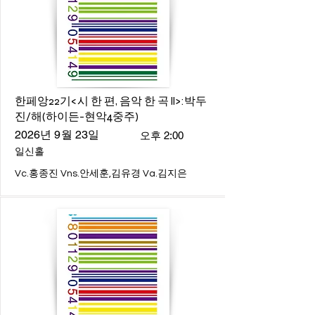
한페앙22기<시 한 편, 음악 한 곡 ll>:박두
진/해(하이든-현악4중주)
2026년 9월 23일
오후 2:00
일신홀
Vc.홍종진 Vns.안세훈,김유경 Va.김지은