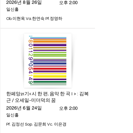
2026년 8월 26일
오후 2:00
일신홀
Ob.이현옥 Va.한연숙 Pf.정영하
한페앙21기<시 한 편, 음악 한 곡 I > : 김복
근 / 오세일-미더덕의 꿈
2026년 6월 24일
오후 2:00
일신홀
Pf. 김정선 Sop. 김문희 Vc. 이은경