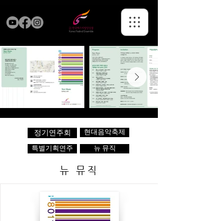
현대음악축제
정기연주회
특별기획연주
뉴 뮤직
뉴 뮤직