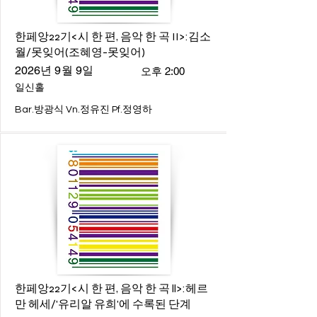
한페앙22기<시 한 편, 음악 한 곡 II>:김소
월/못잊어(조혜영-못잊어)
2026년 9월 9일
오후 2:00
일신홀
Bar.방광식 Vn.정유진 Pf.정영하
한페앙22기<시 한 편, 음악 한 곡 ll>:헤르
만 헤세/'유리알 유희'에 수록된 단계