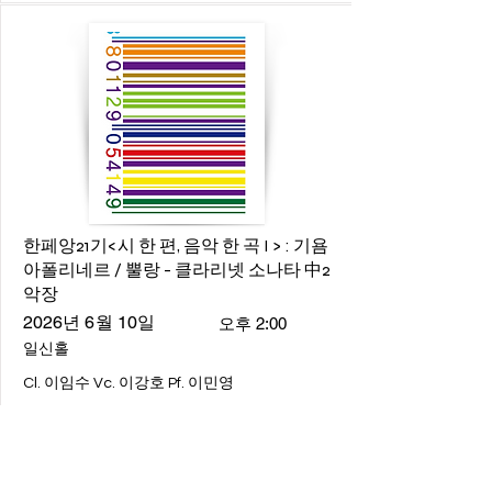
한페앙21기<시 한 편, 음악 한 곡 I > : 기욤
아폴리네르 / 뿔랑 - 클라리넷 소나타 中2
악장
2026년 6월 10일
오후 2:00
일신홀
Cl. 이임수 Vc. 이강호 Pf. 이민영