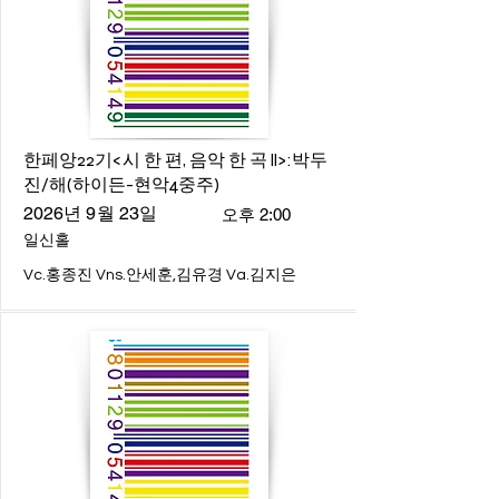
한페앙22기<시 한 편, 음악 한 곡 ll>:박두
진/해(하이든-현악4중주)
2026년 9월 23일
오후 2:00
일신홀
Vc.홍종진 Vns.안세훈,김유경 Va.김지은