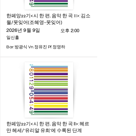
한페앙22기<시 한 편, 음악 한 곡 II>:김소
월/못잊어(조혜영-못잊어)
2026년 9월 9일
오후 2:00
일신홀
Bar.방광식 Vn.정유진 Pf.정영하
한페앙22기<시 한 편, 음악 한 곡 ll>:헤르
만 헤세/'유리알 유희'에 수록된 단계