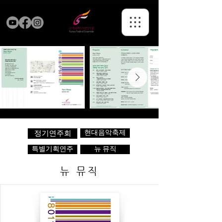
현대음악축제
정기연주회
특별기획연주
뉴 뮤직
뉴 뮤직