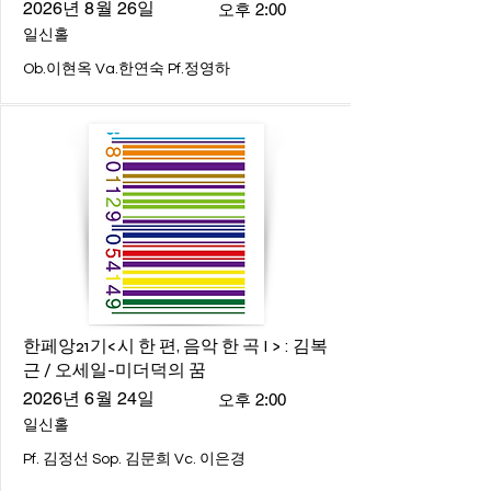
2026년 8월 26일
오후 2:00
일신홀
Ob.이현옥 Va.한연숙 Pf.정영하
한페앙21기<시 한 편, 음악 한 곡 I > : 김복
근 / 오세일-미더덕의 꿈
2026년 6월 24일
오후 2:00
일신홀
Pf. 김정선 Sop. 김문희 Vc. 이은경