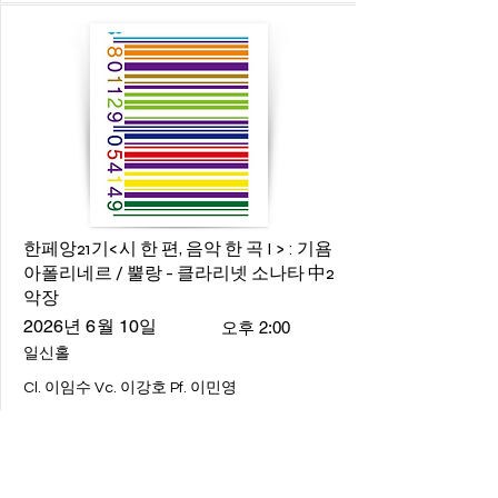
한페앙21기<시 한 편, 음악 한 곡 I > : 기욤
아폴리네르 / 뿔랑 - 클라리넷 소나타 中2
악장
2026년 6월 10일
오후 2:00
일신홀
Cl. 이임수 Vc. 이강호 Pf. 이민영