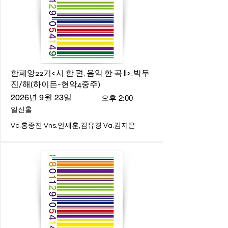
한페앙22기<시 한 편, 음악 한 곡 ll>:박두
진/해(하이든-현악4중주)
2026년 9월 23일
오후 2:00
일신홀
Vc.홍종진 Vns.안세훈,김유경 Va.김지은