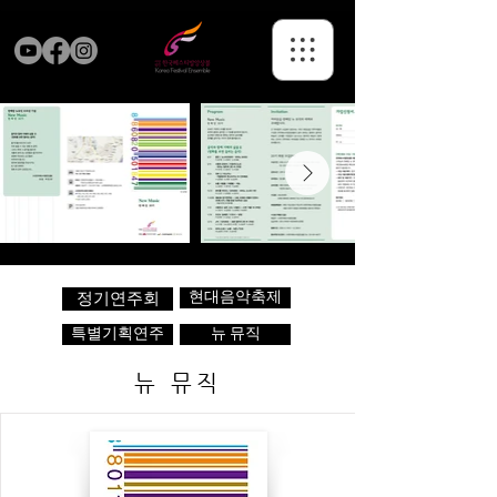
현대음악축제
정기연주회
특별기획연주
뉴 뮤직
뉴 뮤직