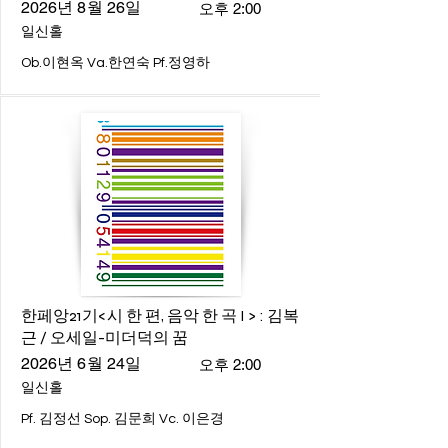
2026년 8월 26일
오후 2:00
일신홀
Ob.이현옥 Va.한연숙 Pf.정영하
한페앙21기<시 한 편, 음악 한 곡 I > : 김복
근 / 오세일-미더덕의 꿈
2026년 6월 24일
오후 2:00
일신홀
Pf. 김정선 Sop. 김문희 Vc. 이은경