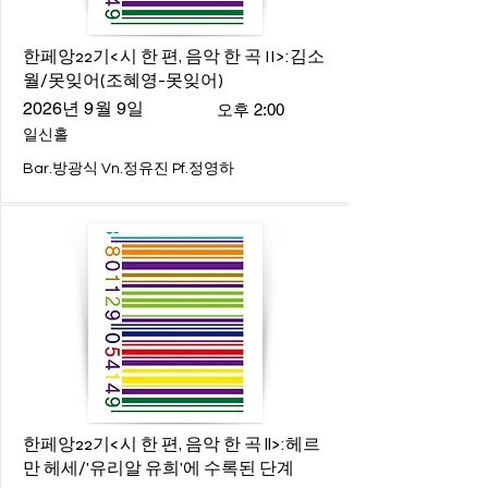
한페앙22기<시 한 편, 음악 한 곡 II>:김소
월/못잊어(조혜영-못잊어)
2026년 9월 9일
오후 2:00
일신홀
Bar.방광식 Vn.정유진 Pf.정영하
한페앙22기<시 한 편, 음악 한 곡 ll>:헤르
만 헤세/'유리알 유희'에 수록된 단계