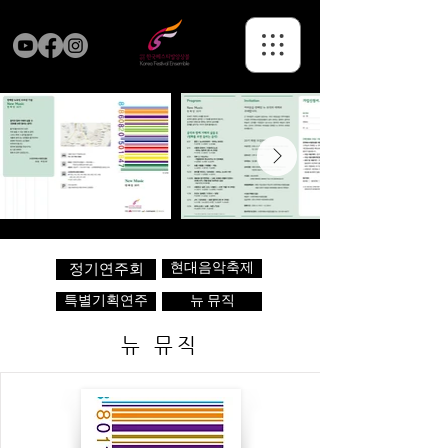
현대음악축제
정기연주회
특별기획연주
뉴 뮤직
뉴 뮤직