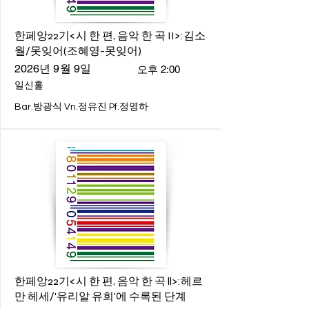
한페앙22기<시 한 편, 음악 한 곡 II>:김소
월/못잊어(조혜영-못잊어)
2026년 9월 9일
오후 2:00
일신홀
Bar.방광식 Vn.정유진 Pf.정영하
한페앙22기<시 한 편, 음악 한 곡 ll>:헤르
만 헤세/'유리알 유희'에 수록된 단계