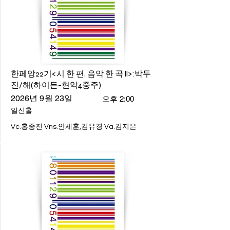
한페앙22기<시 한 편, 음악 한 곡 ll>:박두
진/해(하이든-현악4중주)
2026년 9월 23일
오후 2:00
일신홀
Vc.홍종진 Vns.안세훈,김유경 Va.김지은