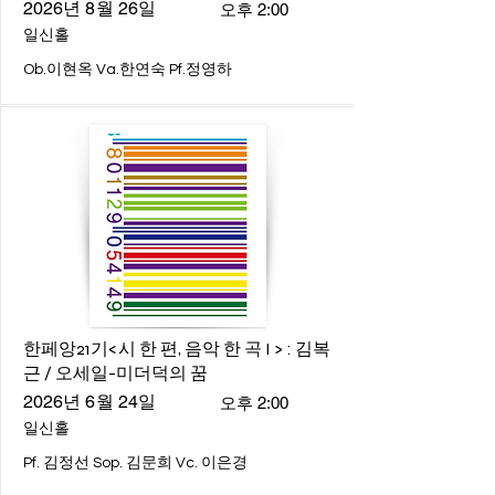
2026년 8월 26일
오후 2:00
일신홀
Ob.이현옥 Va.한연숙 Pf.정영하
한페앙21기<시 한 편, 음악 한 곡 I > : 김복
근 / 오세일-미더덕의 꿈
2026년 6월 24일
오후 2:00
일신홀
Pf. 김정선 Sop. 김문희 Vc. 이은경