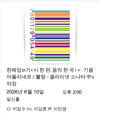
한페앙21기<시 한 편, 음악 한 곡 I > : 기욤
아폴리네르 / 뿔랑 - 클라리넷 소나타 中2
악장
2026년 6월 10일
오후 2:00
일신홀
Cl. 이임수 Vc. 이강호 Pf. 이민영