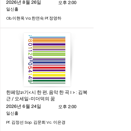
2026년 8월 26일
오후 2:00
일신홀
Ob.이현옥 Va.한연숙 Pf.정영하
한페앙21기<시 한 편, 음악 한 곡 I > : 김복
근 / 오세일-미더덕의 꿈
2026년 6월 24일
오후 2:00
일신홀
Pf. 김정선 Sop. 김문희 Vc. 이은경