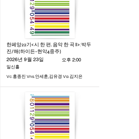
한페앙22기<시 한 편, 음악 한 곡 ll>:박두
진/해(하이든-현악4중주)
2026년 9월 23일
오후 2:00
일신홀
Vc.홍종진 Vns.안세훈,김유경 Va.김지은