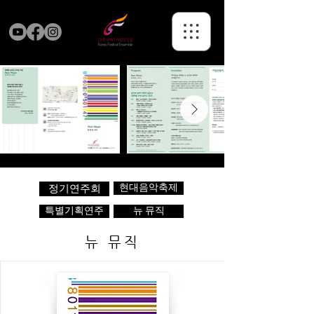
현대음악축제
정기연주회
특별기획연주
뉴 뮤직
뉴 뮤직