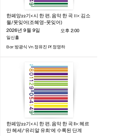
한페앙22기<시 한 편, 음악 한 곡 II>:김소
월/못잊어(조혜영-못잊어)
2026년 9월 9일
오후 2:00
일신홀
Bar.방광식 Vn.정유진 Pf.정영하
한페앙22기<시 한 편, 음악 한 곡 ll>:헤르
만 헤세/'유리알 유희'에 수록된 단계