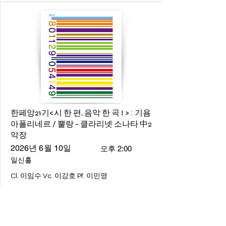
한페앙21기<시 한 편, 음악 한 곡 I > : 기욤
아폴리네르 / 뿔랑 - 클라리넷 소나타 中2
악장
2026년 6월 10일
오후 2:00
일신홀
Cl. 이임수 Vc. 이강호 Pf. 이민영