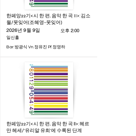
한페앙22기<시 한 편, 음악 한 곡 II>:김소
월/못잊어(조혜영-못잊어)
2026년 9월 9일
오후 2:00
일신홀
Bar.방광식 Vn.정유진 Pf.정영하
한페앙22기<시 한 편, 음악 한 곡 ll>:헤르
만 헤세/'유리알 유희'에 수록된 단계