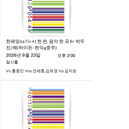
한페앙22기<시 한 편, 음악 한 곡 ll>:박두
진/해(하이든-현악4중주)
2026년 9월 23일
오후 2:00
일신홀
Vc.홍종진 Vns.안세훈,김유경 Va.김지은