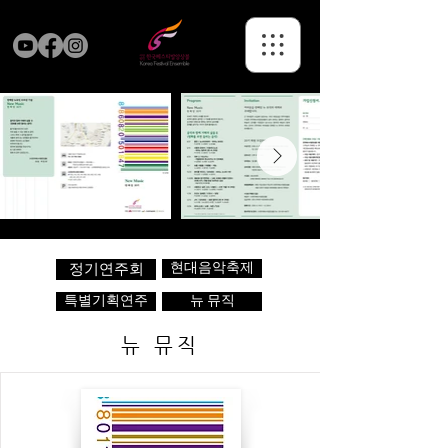
현대음악축제
정기연주회
특별기획연주
뉴 뮤직
뉴 뮤직