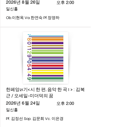
2026년 8월 26일
오후 2:00
일신홀
Ob.이현옥 Va.한연숙 Pf.정영하
한페앙21기<시 한 편, 음악 한 곡 I > : 김복
근 / 오세일-미더덕의 꿈
2026년 6월 24일
오후 2:00
일신홀
Pf. 김정선 Sop. 김문희 Vc. 이은경