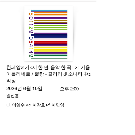
한페앙21기<시 한 편, 음악 한 곡 I > : 기욤
아폴리네르 / 뿔랑 - 클라리넷 소나타 中2
악장
2026년 6월 10일
오후 2:00
일신홀
Cl. 이임수 Vc. 이강호 Pf. 이민영