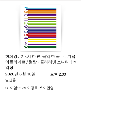
한페앙21기<시 한 편, 음악 한 곡 I > : 기욤
아폴리네르 / 뿔랑 - 클라리넷 소나타 中2
악장
2026년 6월 10일
오후 2:00
일신홀
Cl. 이임수 Vc. 이강호 Pf. 이민영