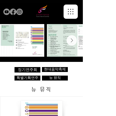
현대음악축제
정기연주회
특별기획연주
뉴 뮤직
뉴 뮤직