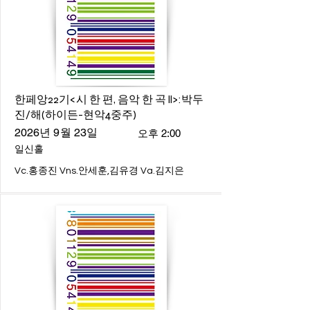
한페앙22기<시 한 편, 음악 한 곡 ll>:박두
진/해(하이든-현악4중주)
2026년 9월 23일
오후 2:00
일신홀
Vc.홍종진 Vns.안세훈,김유경 Va.김지은