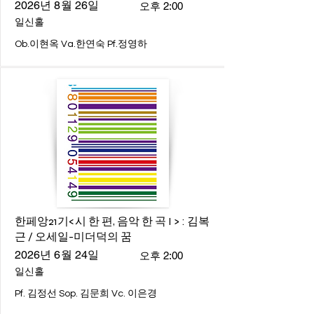
2026년 8월 26일
오후 2:00
일신홀
Ob.이현옥 Va.한연숙 Pf.정영하
한페앙21기<시 한 편, 음악 한 곡 I > : 김복
근 / 오세일-미더덕의 꿈
2026년 6월 24일
오후 2:00
일신홀
Pf. 김정선 Sop. 김문희 Vc. 이은경