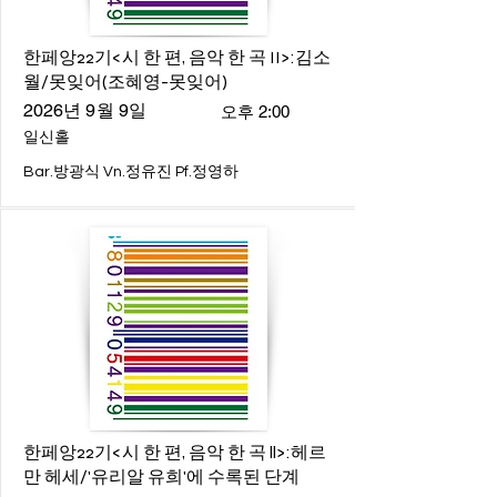
한페앙22기<시 한 편, 음악 한 곡 II>:김소
월/못잊어(조혜영-못잊어)
2026년 9월 9일
오후 2:00
일신홀
Bar.방광식 Vn.정유진 Pf.정영하
한페앙22기<시 한 편, 음악 한 곡 ll>:헤르
만 헤세/'유리알 유희'에 수록된 단계