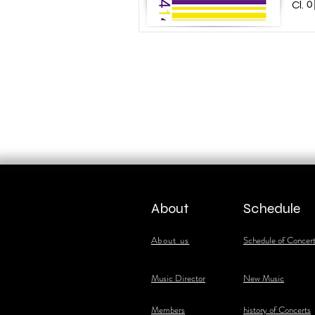
Cl.
About
Schedule
About us
Schedule of Concer
​Music Director
New Music
​Members
history of Concerts