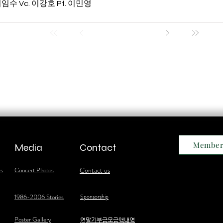
 이임수 Vc. 이강호 Pf. 이민영
Member
Media
Contact
ts
Concert Photos
Contact us
1986-2006 Stories
Sponsorship
Poster Gallery
​연말기부금모금액내역