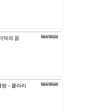
New Music
미더덕의 꿈
New Music
 뿔랑 - 클라리