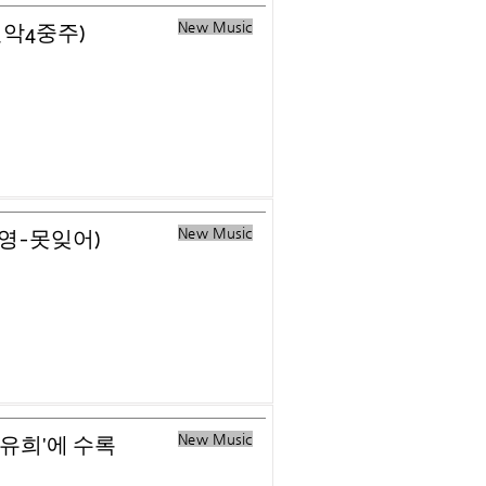
New Music
현악4중주)
New Music
혜영-못잊어)
New Music
 유희'에 수록