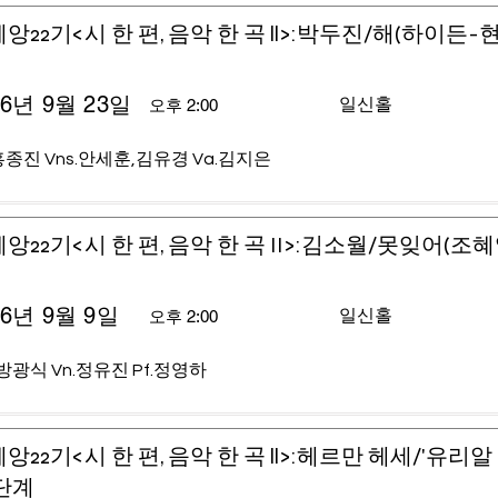
앙22기<시 한 편, 음악 한 곡 ll>:박두진/해(하이든-
26년 9월 23일
일신홀
오후 2:00
홍종진 Vns.안세훈,김유경 Va.김지은
앙22기<시 한 편, 음악 한 곡 II>:김소월/못잊어(조
26년 9월 9일
일신홀
오후 2:00
.방광식 Vn.정유진 Pf.정영하
앙22기<시 한 편, 음악 한 곡 ll>:헤르만 헤세/'유리알
단계