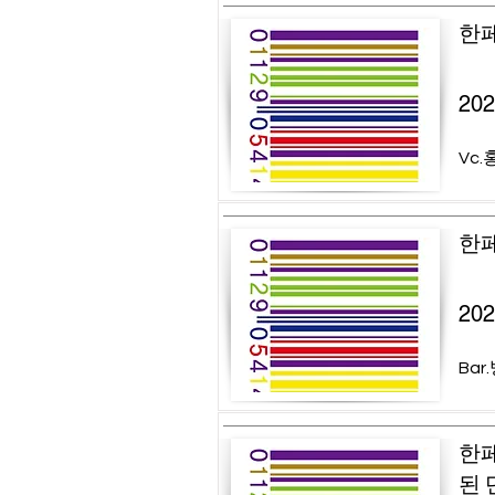
한페
20
Vc.
한페
20
Bar
한페
된 