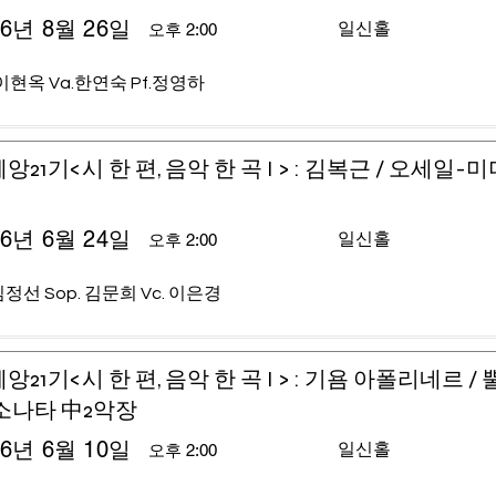
26년 8월 26일
일신홀
오후 2:00
이현옥 Va.한연숙 Pf.정영하
앙21기<시 한 편, 음악 한 곡 I > : 김복근 / 오세일-
26년 6월 24일
일신홀
오후 2:00
 김정선 Sop. 김문희 Vc. 이은경
앙21기<시 한 편, 음악 한 곡 I > : 기욤 아폴리네르 /
소나타 中2악장
26년 6월 10일
일신홀
오후 2:00