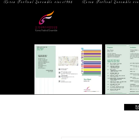
  Korea Festival Ensemble since1986   
홈
소 개