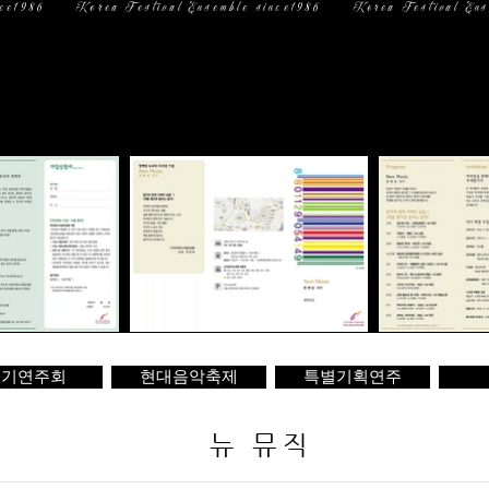
일 정
미디어
문 의
정기연주회
현대음악축제
특별기획연주
뉴 뮤직