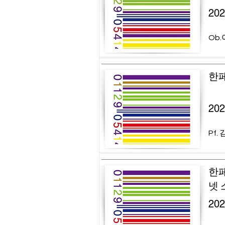
20
Ob.
한페
20
Pf.
한페
넷 
20