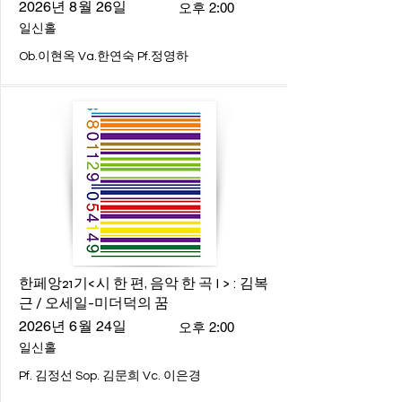
2026년 8월 26일
오후 2:00
일신홀
Ob.이현옥 Va.한연숙 Pf.정영하
한페앙21기<시 한 편, 음악 한 곡 I > : 김복
근 / 오세일-미더덕의 꿈
2026년 6월 24일
오후 2:00
일신홀
Pf. 김정선 Sop. 김문희 Vc. 이은경