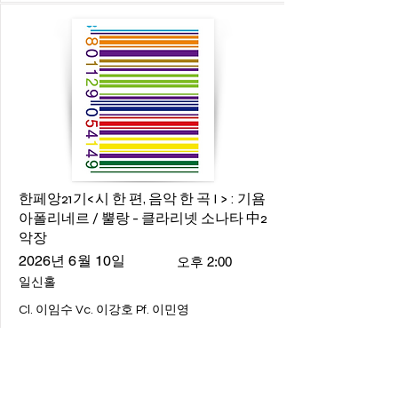
한페앙21기<시 한 편, 음악 한 곡 I > : 기욤
아폴리네르 / 뿔랑 - 클라리넷 소나타 中2
악장
2026년 6월 10일
오후 2:00
일신홀
Cl. 이임수 Vc. 이강호 Pf. 이민영