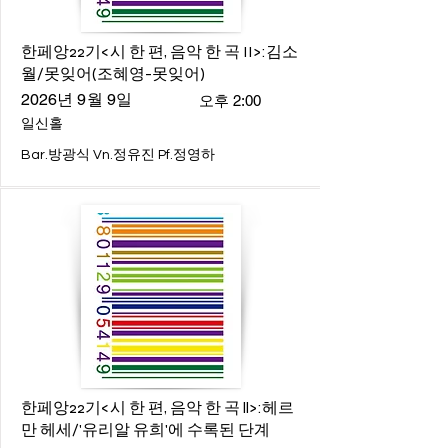
한페앙22기<시 한 편, 음악 한 곡 II>:김소
월/못잊어(조혜영-못잊어)
2026년 9월 9일
오후 2:00
일신홀
Bar.방광식 Vn.정유진 Pf.정영하
한페앙22기<시 한 편, 음악 한 곡 ll>:헤르
만 헤세/'유리알 유희'에 수록된 단계