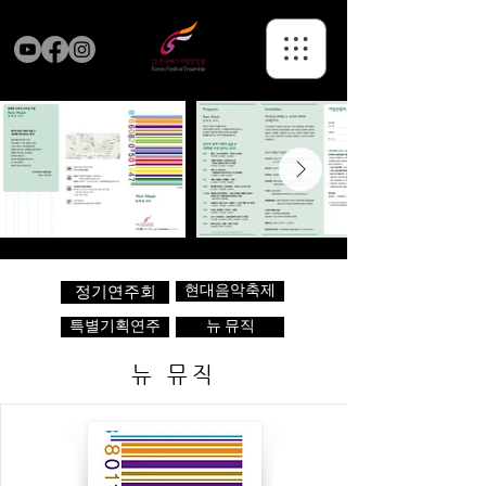
현대음악축제
정기연주회
특별기획연주
뉴 뮤직
뉴 뮤직