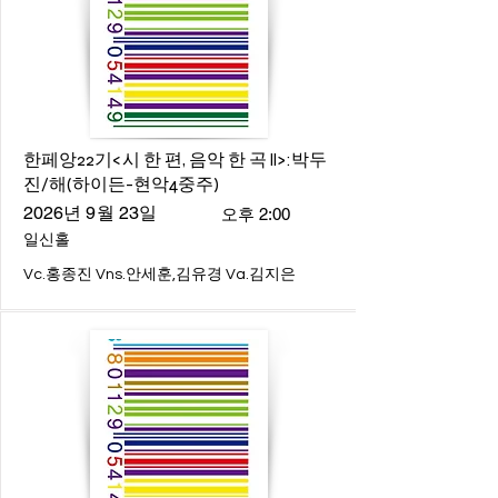
한페앙22기<시 한 편, 음악 한 곡 ll>:박두
진/해(하이든-현악4중주)
2026년 9월 23일
오후 2:00
일신홀
Vc.홍종진 Vns.안세훈,김유경 Va.김지은