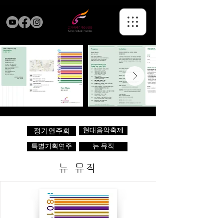
현대음악축제
정기연주회
특별기획연주
뉴 뮤직
뉴 뮤직