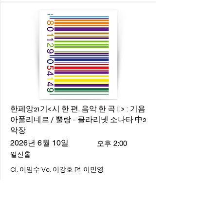
한페앙21기<시 한 편, 음악 한 곡 I > : 기욤
아폴리네르 / 뿔랑 - 클라리넷 소나타 中2
악장
2026년 6월 10일
오후 2:00
일신홀
Cl. 이임수 Vc. 이강호 Pf. 이민영