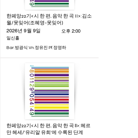
한페앙22기<시 한 편, 음악 한 곡 II>:김소
월/못잊어(조혜영-못잊어)
2026년 9월 9일
오후 2:00
일신홀
Bar.방광식 Vn.정유진 Pf.정영하
한페앙22기<시 한 편, 음악 한 곡 ll>:헤르
만 헤세/'유리알 유희'에 수록된 단계