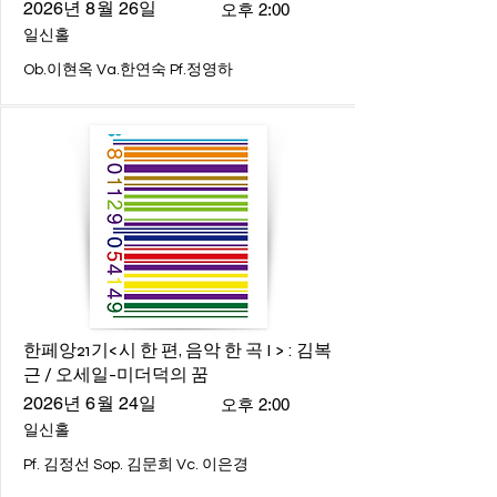
2026년 8월 26일
오후 2:00
일신홀
Ob.이현옥 Va.한연숙 Pf.정영하
한페앙21기<시 한 편, 음악 한 곡 I > : 김복
근 / 오세일-미더덕의 꿈
2026년 6월 24일
오후 2:00
일신홀
Pf. 김정선 Sop. 김문희 Vc. 이은경