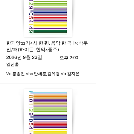
한페앙22기<시 한 편, 음악 한 곡 ll>:박두
진/해(하이든-현악4중주)
2026년 9월 23일
오후 2:00
일신홀
Vc.홍종진 Vns.안세훈,김유경 Va.김지은