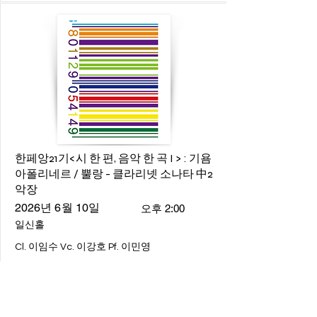
한페앙21기<시 한 편, 음악 한 곡 I > : 기욤
아폴리네르 / 뿔랑 - 클라리넷 소나타 中2
악장
2026년 6월 10일
오후 2:00
일신홀
Cl. 이임수 Vc. 이강호 Pf. 이민영