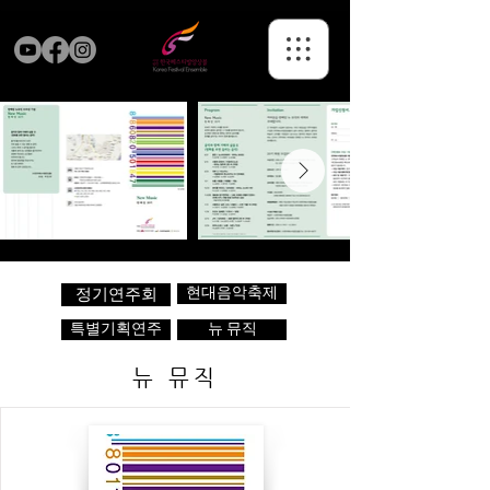
현대음악축제
정기연주회
특별기획연주
뉴 뮤직
뉴 뮤직