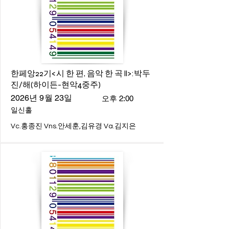
한페앙22기<시 한 편, 음악 한 곡 ll>:박두
진/해(하이든-현악4중주)
2026년 9월 23일
오후 2:00
일신홀
Vc.홍종진 Vns.안세훈,김유경 Va.김지은