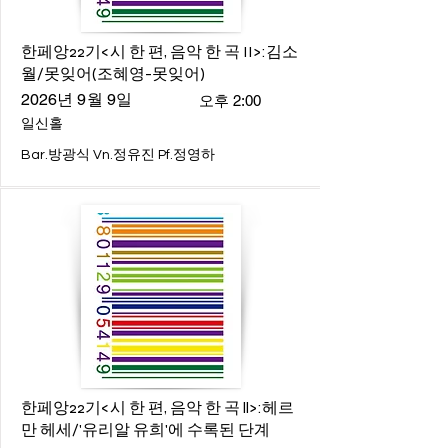
한페앙22기<시 한 편, 음악 한 곡 II>:김소
월/못잊어(조혜영-못잊어)
2026년 9월 9일
오후 2:00
일신홀
Bar.방광식 Vn.정유진 Pf.정영하
한페앙22기<시 한 편, 음악 한 곡 ll>:헤르
만 헤세/'유리알 유희'에 수록된 단계