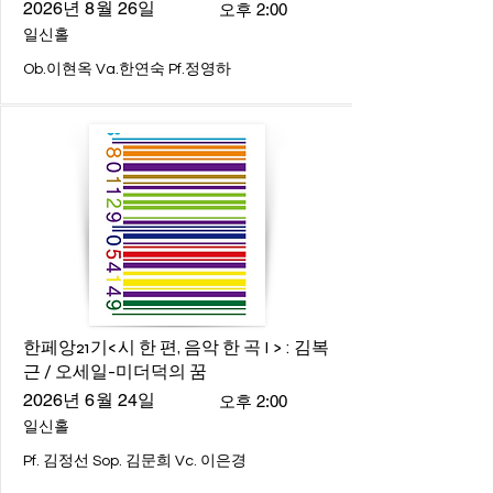
2026년 8월 26일
오후 2:00
일신홀
Ob.이현옥 Va.한연숙 Pf.정영하
한페앙21기<시 한 편, 음악 한 곡 I > : 김복
근 / 오세일-미더덕의 꿈
2026년 6월 24일
오후 2:00
일신홀
Pf. 김정선 Sop. 김문희 Vc. 이은경