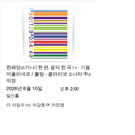
한페앙21기<시 한 편, 음악 한 곡 I > : 기욤
아폴리네르 / 뿔랑 - 클라리넷 소나타 中2
악장
2026년 6월 10일
오후 2:00
일신홀
Cl. 이임수 Vc. 이강호 Pf. 이민영