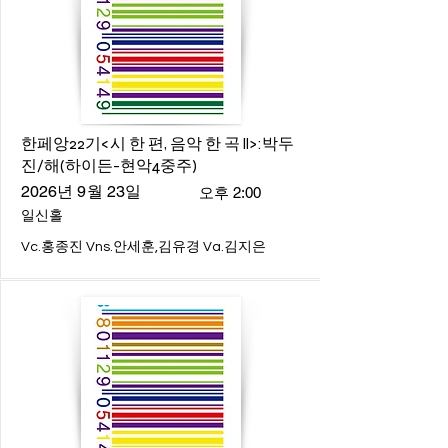
한페앙22기<시 한 편, 음악 한 곡 ll>:박두
진/해(하이든-현악4중주)
2026년 9월 23일
오후 2:00
일신홀
Vc.홍종진 Vns.안세훈,김유경 Va.김지은