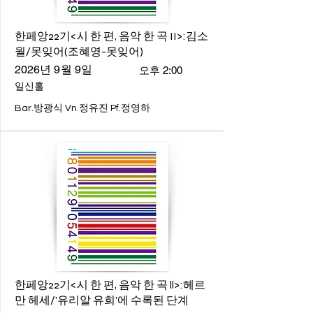
한페앙22기<시 한 편, 음악 한 곡 II>:김소
월/못잊어(조혜영-못잊어)
2026년 9월 9일
오후 2:00
일신홀
Bar.방광식 Vn.정유진 Pf.정영하
한페앙22기<시 한 편, 음악 한 곡 ll>:헤르
만 헤세/'유리알 유희'에 수록된 단계