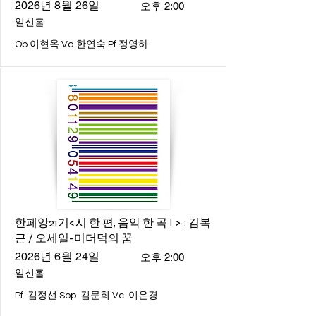
2026년 8월 26일
오후 2:00
일신홀
Ob.이현옥 Va.한연숙 Pf.정영하
한페앙21기<시 한 편, 음악 한 곡 I > : 김복
근 / 오세일-미더덕의 꿈
2026년 6월 24일
오후 2:00
일신홀
Pf. 김정선 Sop. 김문희 Vc. 이은경