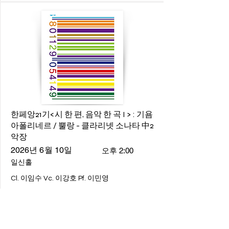
한페앙21기<시 한 편, 음악 한 곡 I > : 기욤
아폴리네르 / 뿔랑 - 클라리넷 소나타 中2
악장
2026년 6월 10일
오후 2:00
일신홀
Cl. 이임수 Vc. 이강호 Pf. 이민영