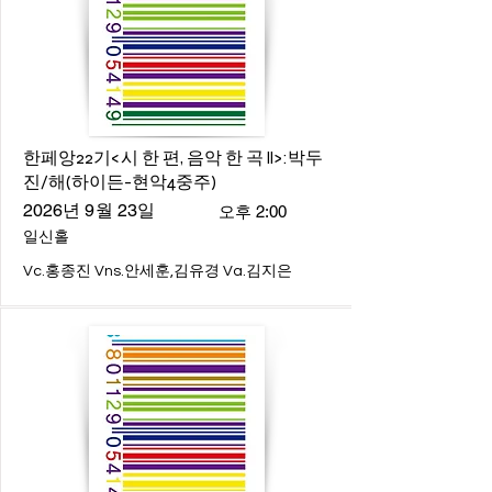
한페앙22기<시 한 편, 음악 한 곡 ll>:박두
진/해(하이든-현악4중주)
2026년 9월 23일
오후 2:00
일신홀
Vc.홍종진 Vns.안세훈,김유경 Va.김지은