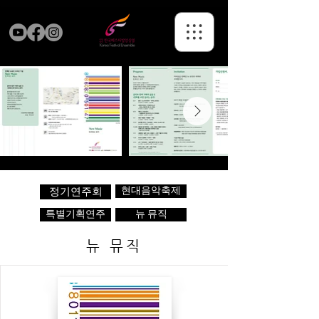
현대음악축제
정기연주회
특별기획연주
뉴 뮤직
뉴 뮤직