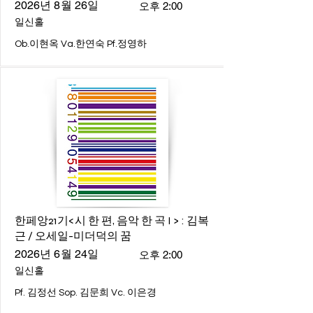
2026년 8월 26일
오후 2:00
일신홀
Ob.이현옥 Va.한연숙 Pf.정영하
한페앙21기<시 한 편, 음악 한 곡 I > : 김복
근 / 오세일-미더덕의 꿈
2026년 6월 24일
오후 2:00
일신홀
Pf. 김정선 Sop. 김문희 Vc. 이은경