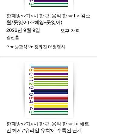
한페앙22기<시 한 편, 음악 한 곡 II>:김소
월/못잊어(조혜영-못잊어)
2026년 9월 9일
오후 2:00
일신홀
Bar.방광식 Vn.정유진 Pf.정영하
한페앙22기<시 한 편, 음악 한 곡 ll>:헤르
만 헤세/'유리알 유희'에 수록된 단계