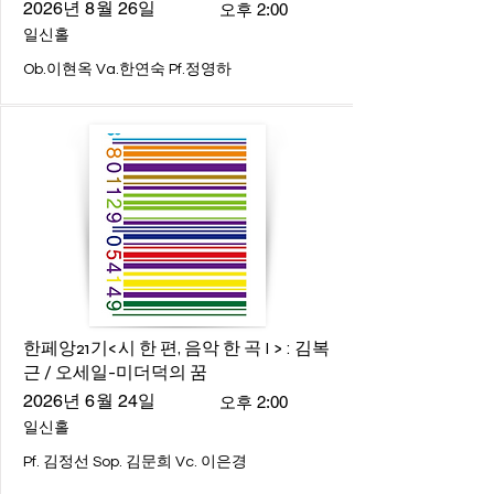
2026년 8월 26일
오후 2:00
일신홀
Ob.이현옥 Va.한연숙 Pf.정영하
한페앙21기<시 한 편, 음악 한 곡 I > : 김복
근 / 오세일-미더덕의 꿈
2026년 6월 24일
오후 2:00
일신홀
Pf. 김정선 Sop. 김문희 Vc. 이은경