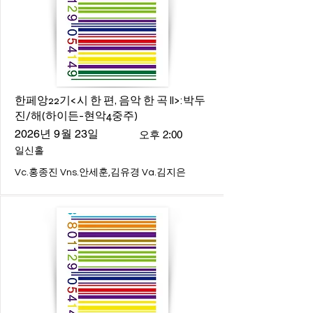
한페앙22기<시 한 편, 음악 한 곡 ll>:박두
진/해(하이든-현악4중주)
2026년 9월 23일
오후 2:00
일신홀
Vc.홍종진 Vns.안세훈,김유경 Va.김지은