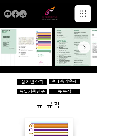
현대음악축제
정기연주회
특별기획연주
뉴 뮤직
뉴 뮤직