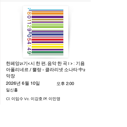
한페앙21기<시 한 편, 음악 한 곡 I > : 기욤
아폴리네르 / 뿔랑 - 클라리넷 소나타 中2
악장
2026년 6월 10일
오후 2:00
일신홀
Cl. 이임수 Vc. 이강호 Pf. 이민영