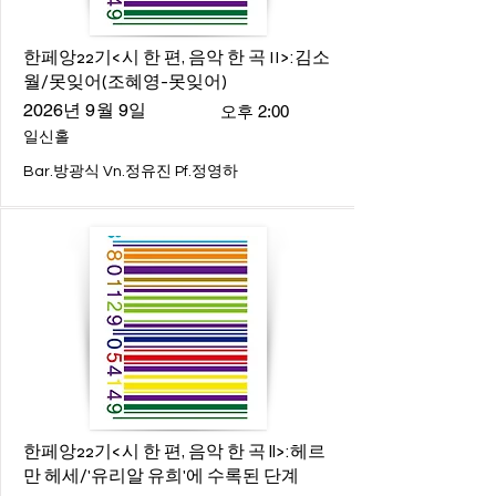
한페앙22기<시 한 편, 음악 한 곡 II>:김소
월/못잊어(조혜영-못잊어)
2026년 9월 9일
오후 2:00
일신홀
Bar.방광식 Vn.정유진 Pf.정영하
한페앙22기<시 한 편, 음악 한 곡 ll>:헤르
만 헤세/'유리알 유희'에 수록된 단계