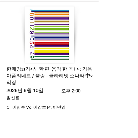
한페앙21기<시 한 편, 음악 한 곡 I > : 기욤
아폴리네르 / 뿔랑 - 클라리넷 소나타 中2
악장
2026년 6월 10일
오후 2:00
일신홀
Cl. 이임수 Vc. 이강호 Pf. 이민영