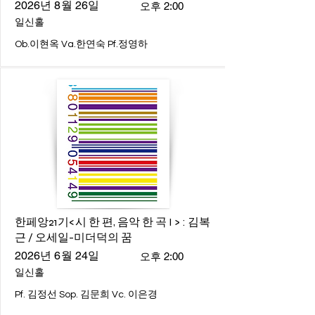
2026년 8월 26일
오후 2:00
일신홀
Ob.이현옥 Va.한연숙 Pf.정영하
한페앙21기<시 한 편, 음악 한 곡 I > : 김복
근 / 오세일-미더덕의 꿈
2026년 6월 24일
오후 2:00
일신홀
Pf. 김정선 Sop. 김문희 Vc. 이은경