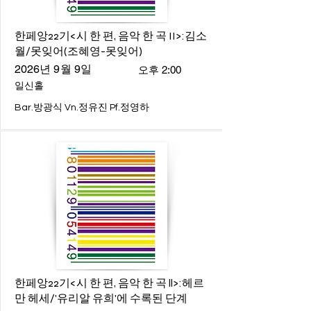
한페앙22기<시 한 편, 음악 한 곡 II>:김소
월/못잊어(조혜영-못잊어)
2026년 9월 9일
오후 2:00
일신홀
Bar.방광식 Vn.정유진 Pf.정영하
한페앙22기<시 한 편, 음악 한 곡 ll>:헤르
만 헤세/'유리알 유희'에 수록된 단계