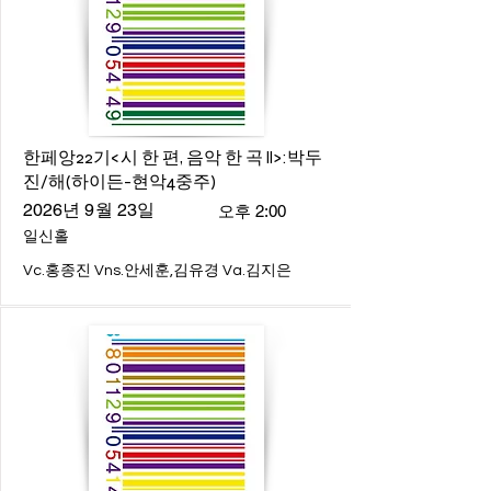
한페앙22기<시 한 편, 음악 한 곡 ll>:박두
진/해(하이든-현악4중주)
2026년 9월 23일
오후 2:00
일신홀
Vc.홍종진 Vns.안세훈,김유경 Va.김지은