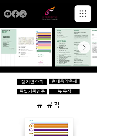
현대음악축제
정기연주회
특별기획연주
뉴 뮤직
뉴 뮤직