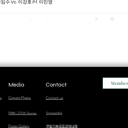
 이임수 Vc. 이강호 Pf. 이민영
Member
Media
Contact
ts
Concert Photos
Contact us
1986-2006 Stories
Sponsorship
Poster Gallery
​연말기부금모금액내역