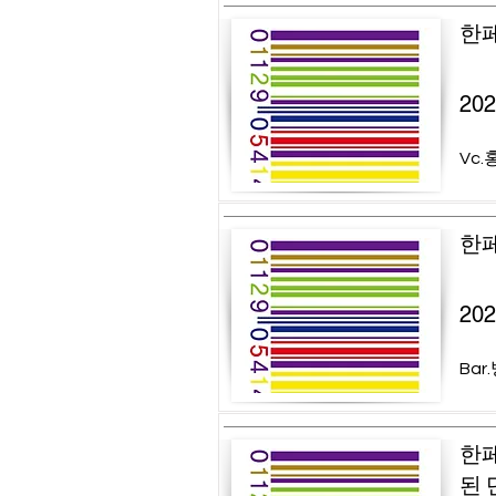
한페
20
Vc.
한페
20
Bar
한페
된 