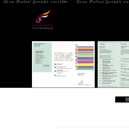
  Korea Festival Ensemble since1986   
홈
소 개