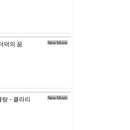
New Music
미더덕의 꿈
New Music
 뿔랑 - 클라리