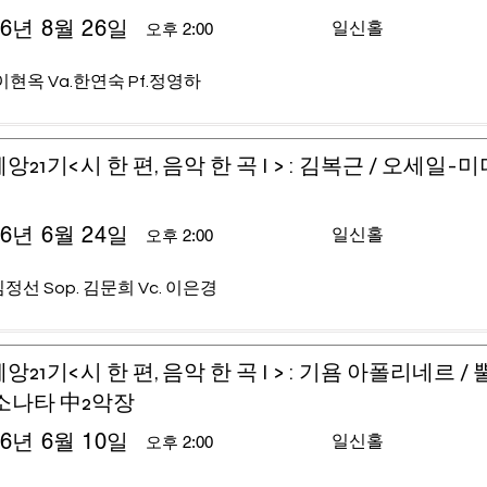
26년 8월 26일
일신홀
오후 2:00
이현옥 Va.한연숙 Pf.정영하
앙21기<시 한 편, 음악 한 곡 I > : 김복근 / 오세일-
26년 6월 24일
일신홀
오후 2:00
 김정선 Sop. 김문희 Vc. 이은경
앙21기<시 한 편, 음악 한 곡 I > : 기욤 아폴리네르 /
소나타 中2악장
26년 6월 10일
일신홀
오후 2:00