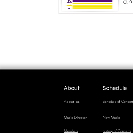
Cl.
About
Schedule
About us
Schedule of Concer
​Music Director
New Music
​Members
history of Concerts