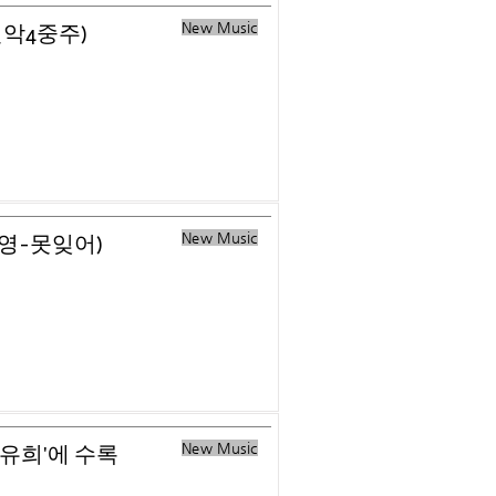
New Music
현악4중주)
New Music
혜영-못잊어)
New Music
 유희'에 수록