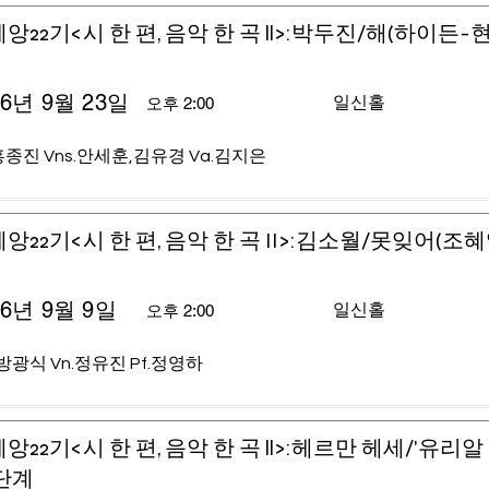
앙22기<시 한 편, 음악 한 곡 ll>:박두진/해(하이든-
26년 9월 23일
일신홀
오후 2:00
홍종진 Vns.안세훈,김유경 Va.김지은
앙22기<시 한 편, 음악 한 곡 II>:김소월/못잊어(조
26년 9월 9일
일신홀
오후 2:00
.방광식 Vn.정유진 Pf.정영하
앙22기<시 한 편, 음악 한 곡 ll>:헤르만 헤세/'유리알
단계