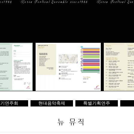
일 정
미디어
문 의
정기연주회
현대음악축제
특별기획연주
뉴 뮤직