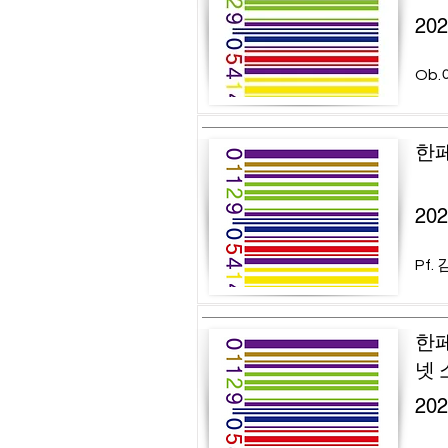
20
Ob.
한페
20
Pf.
한페
넷 
20