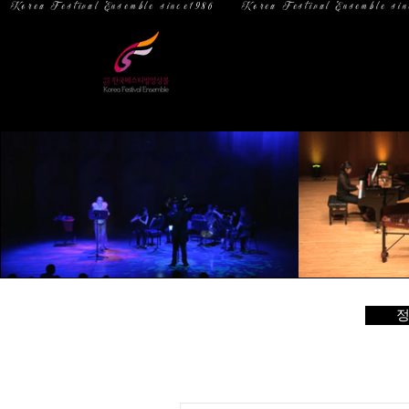
  Korea Festival Ensemble since1986   
홈
소 개