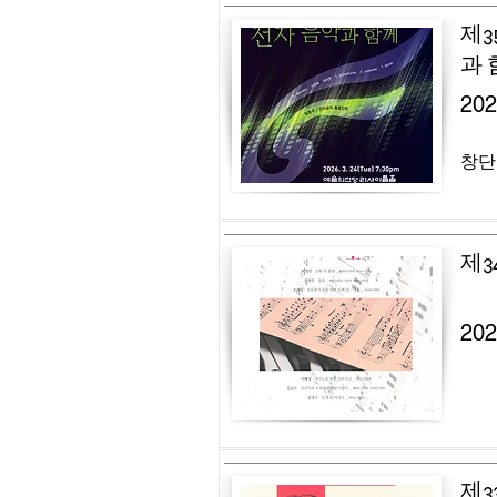
제3
과 
20
창단
제3
20
제3