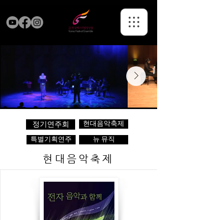
현대음악축제
정기연주회
특별기획연주
뉴 뮤직
현대음악축제