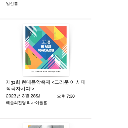
일신홀
제32회 현대음악축제 <그리운 이 시대
작곡자시여!>
2023년 3월 28일
오후 7:30
예술의전당 리사이틀홀