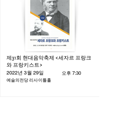
제31회 현대음악축제 <세자르 프랑크
와 프랑키스트>
2022년 3월 29일
오후 7:30
예술의전당 리사이틀홀
About
About us
​Music Director