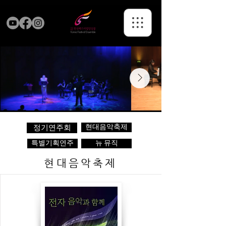
현대음악축제
정기연주회
특별기획연주
뉴 뮤직
현대음악축제