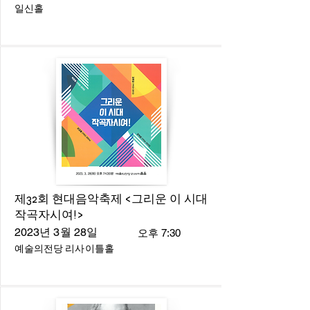
일신홀
제32회 현대음악축제 <그리운 이 시대
작곡자시여!>
2023년 3월 28일
오후 7:30
예술의전당 리사이틀홀