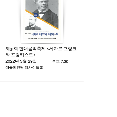
제31회 현대음악축제 <세자르 프랑크
와 프랑키스트>
2022년 3월 29일
오후 7:30
예술의전당 리사이틀홀
About
About us
​Music Director