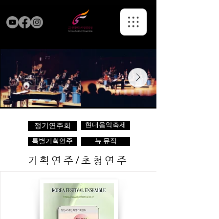
현대음악축제
정기연주회
특별기획연주
뉴 뮤직
기획연주/초청연주