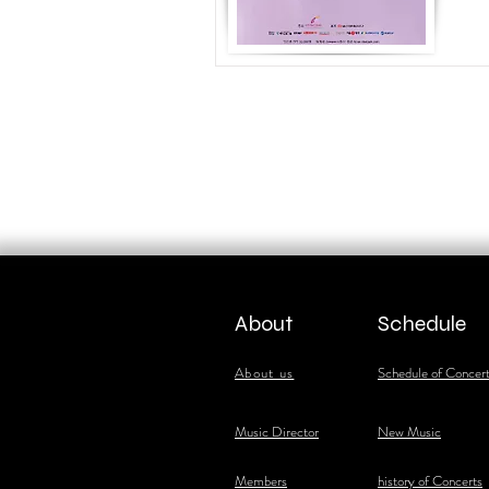
About
Schedule
About us
Schedule of Concer
​Music Director
New Music
​Members
history of Concerts