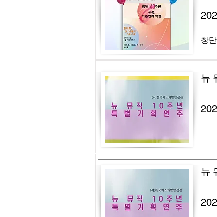
20
창단
뉴 
20
뉴 
20