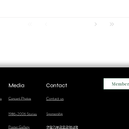
Member
Media
Contact
ts
Concert Photos
Contact us
1986-2006 Stories
Sponsorship
Poster Gallery
​연말기부금모금액내역