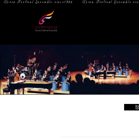
  Korea Festival Ensemble since1986   
홈
소 개