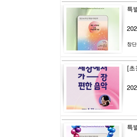
특
20
창단
[초
20
특별