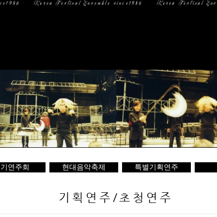
일 정
미디어
문 의
정기연주회
현대음악축제
특별기획연주
기획연주/초청연주