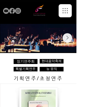
현대음악축제
정기연주회
특별기획연주
뉴 뮤직
기획연주/초청연주