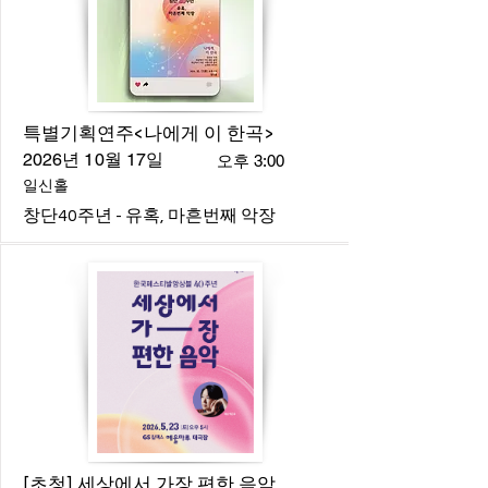
특별기획연주<나에게 이 한곡>
2026년 10월 17일
오후 3:00
일신홀
창단40주년 - 유혹, 마흔번째 악장
[초청] 세상에서 가장 편한 음악