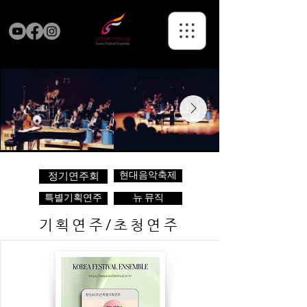
현대음악축제
정기연주회
특별기획연주
뉴 뮤직
기획연주/초청연주