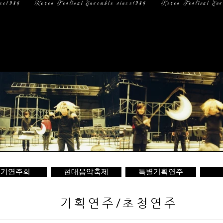
일 정
미디어
문 의
정기연주회
현대음악축제
특별기획연주
기획연주/초청연주