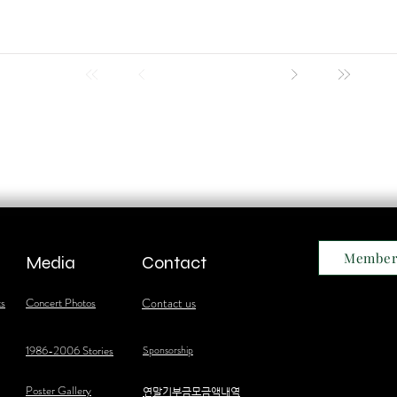
Member
Media
Contact
ts
Concert Photos
Contact us
1986-2006 Stories
Sponsorship
Poster Gallery
​연말기부금모금액내역