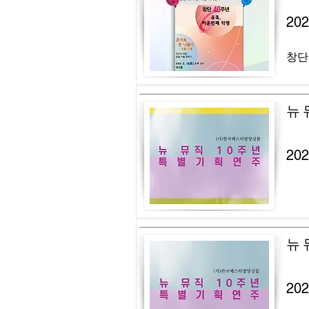
20
창단
뉴 
20
뉴 
20