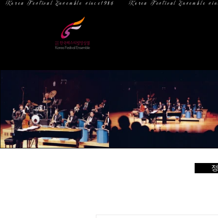
  Korea Festival Ensemble since1986   
홈
소 개