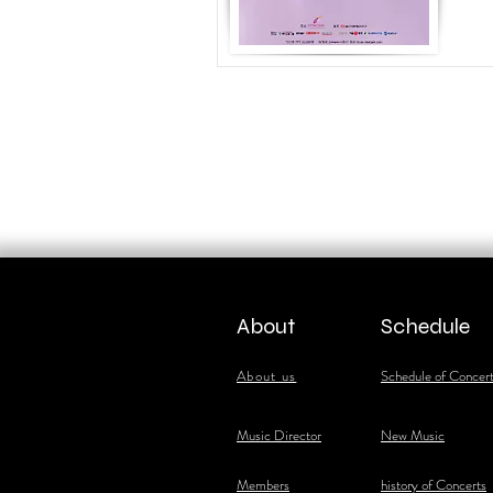
About
Schedule
About us
Schedule of Concer
​Music Director
New Music
​Members
history of Concerts