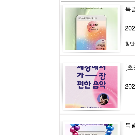
특
20
창단
[초
20
특별