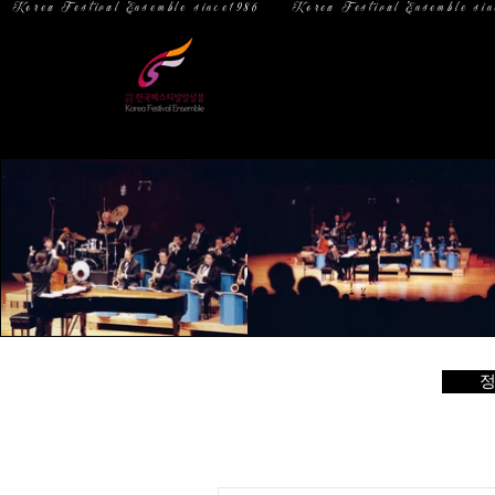
  Korea Festival Ensemble since1986   
홈
소 개