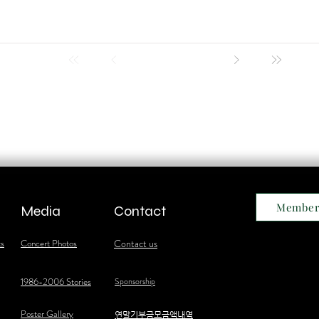
Member
Media
Contact
ts
Concert Photos
Contact us
1986-2006 Stories
Sponsorship
Poster Gallery
​연말기부금모금액내역