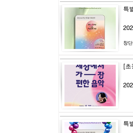
특
20
창단
[초
20
특별