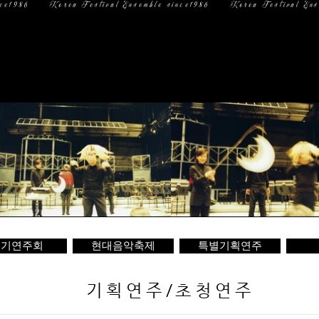
일 정
미디어
문 의
정기연주회
현대음악축제
특별기획연주
기획연주/초청연주