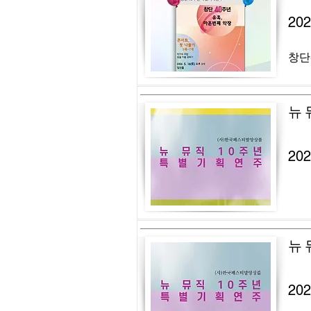
20
창단
뉴 
20
뉴 
20