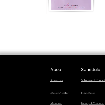
About
Schedule
About us
Schedule of Concer
​Music Director
New Music
​Members
history of Concerts