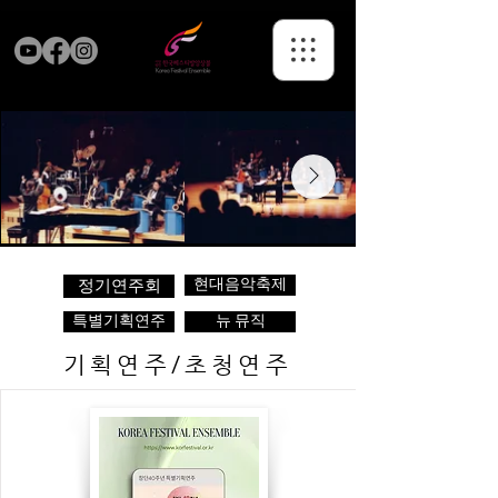
현대음악축제
정기연주회
특별기획연주
뉴 뮤직
기획연주/초청연주